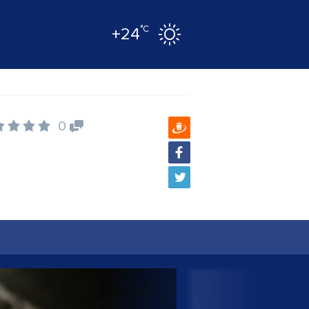
°C
+24
0