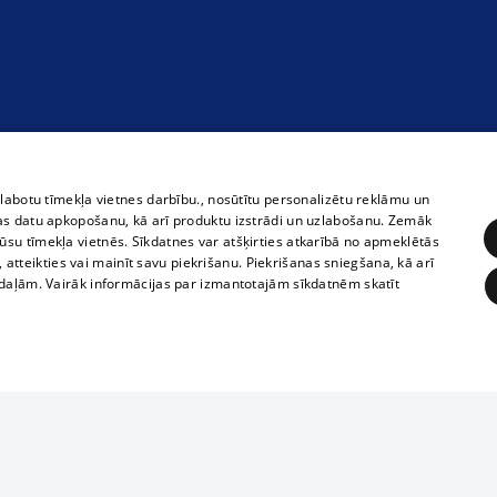
zlabotu tīmekļa vietnes darbību., nosūtītu personalizētu reklāmu un
as datu apkopošanu, kā arī produktu izstrādi un uzlabošanu. Zemāk
su tīmekļa vietnēs. Sīkdatnes var atšķirties atkarībā no apmeklētās
, atteikties vai mainīt savu piekrišanu. Piekrišanas sniegšana, kā arī
adaļām. Vairāk informācijas par izmantotajām sīkdatnēm skatīt
ĒRĶĒŠANA
FUNKCIONĀLĀS
NEKLASIFICĒTĀS
Полное или ч
obligātās
Statistikas
Mērķēšana
Funkcionālās
Neklasificētās