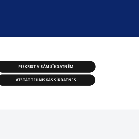
PIEKRIST VISĀM SĪKDATNĒM
ATSTĀT TEHNISKĀS SĪKDATNES
астичное распространение или