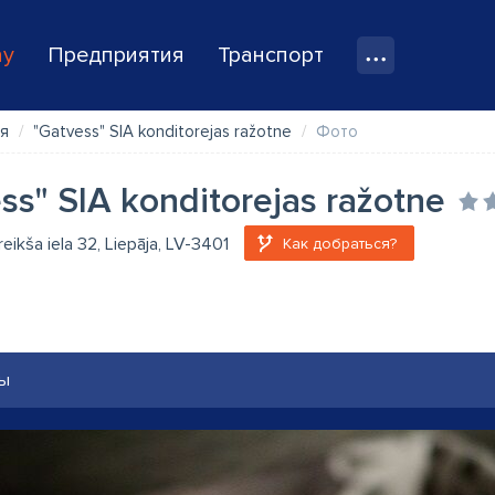
ay
Предприятия
Транспорт
я
"Gatvess" SIA konditorejas ražotne
Фото
ss" SIA konditorejas ražotne
eikša iela 32, Liepāja, LV-3401
Как добраться?
ы