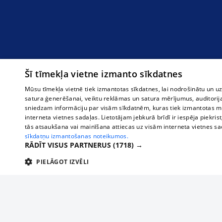
Šī tīmekļa vietne izmanto sīkdatnes
Mūsu tīmekļa vietnē tiek izmantotas sīkdatnes, lai nodrošinātu un u
satura ģenerēšanai, veiktu reklāmas un satura mērījumus, auditorij
sniedzam informāciju par visām sīkdatnēm, kuras tiek izmantotas mū
interneta vietnes sadaļas. Lietotājam jebkurā brīdī ir iespēja piekrist
tās atsaukšana vai mainīšana attiecas uz visām interneta vietnes s
sīkdatņu izmantošanas noteikumos.
RĀDĪT VISUS PARTNERUS
(1718) →
PIELĀGOT IZVĒLI
TEHNISKĀS/OBLIGĀTĀS
STATISTIKAS
M
Tehniskās/