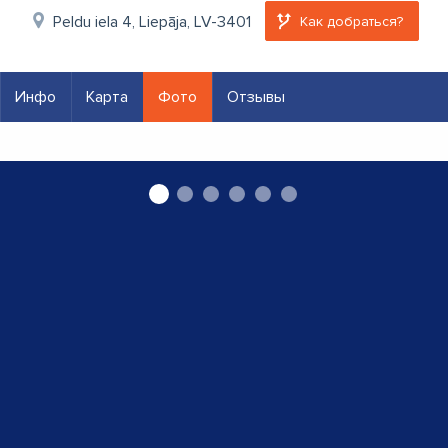
Peldu iela 4, Liepāja, LV-3401
Как добраться?
Инфо
Карта
Фото
Отзывы