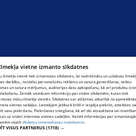
Кондитерские изделия
 tīmekļa vietne izmanto sīkdatnes
 tīmekļa vietnē tiek izmantotas sīkdatnes, lai nodrošinātu un uzlabotu tīmek
nes darbību., nosūtītu personalizētu reklāmu un satura ģenerēšanai, veiktu
āmas un satura mērījumus, auditorijas datu apkopošanu, kā arī produktu izst
zlabošanu. Zemāk sniedzam informāciju par visām sīkdatnēm, kuras tiek
ntotas mūsu tīmekļa vietnēs. Sīkdatnes var atšķirties atkarībā no apmeklētā
rneta vietnes sadaļas. Lietotājam jebkurā brīdī ir iespēja piekrist, atteikties va
īt savu piekrišanu. Piekrišanas sniegšana, kā arī tās atsaukšana vai mainīša
ecas uz visām interneta vietnes sadaļām. Vairāk informācijas par izmantotaj
atnēm skatīt
sīkdatņu izmantošanas noteikumos.
ĪT VISUS PARTNERUS
(1718) →