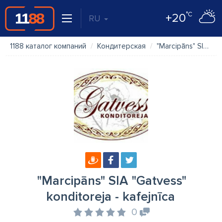
°C
+20
RU
1188 каталог компаний
Кондитерская
"Marcipāns" SIA "Gatvess" konditoreja - kafejnīca
"Marcipāns" SIA "Gatvess"
konditoreja - kafejnīca
0