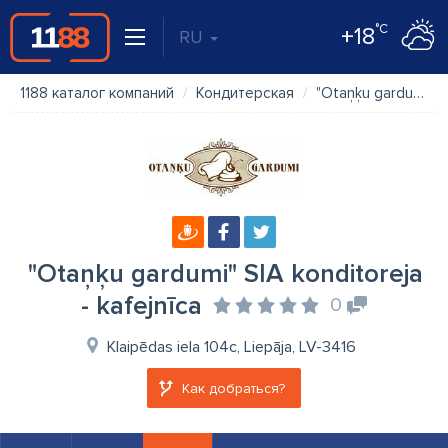
°C
+18
RU
1188 каталог компаний
Кондитерская
"Otaņķu gardumi" SIA konditoreja - kafejnīca
"Otaņķu gardumi" SIA konditoreja
- kafejnīca
0
Klaipēdas iela 104c, Liepāja, LV-3416
Как добраться?