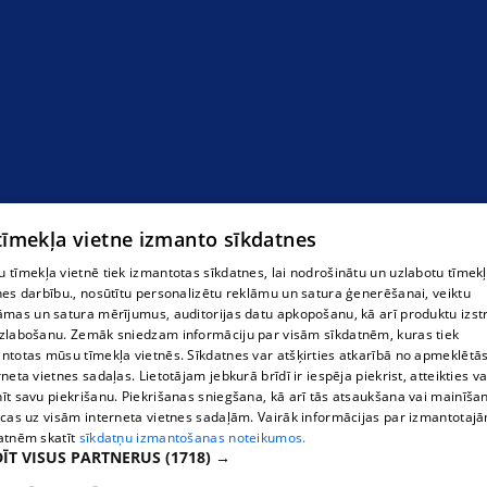
 tīmekļa vietne izmanto sīkdatnes
 tīmekļa vietnē tiek izmantotas sīkdatnes, lai nodrošinātu un uzlabotu tīmek
nes darbību., nosūtītu personalizētu reklāmu un satura ģenerēšanai, veiktu
āmas un satura mērījumus, auditorijas datu apkopošanu, kā arī produktu izst
zlabošanu. Zemāk sniedzam informāciju par visām sīkdatnēm, kuras tiek
ntotas mūsu tīmekļa vietnēs. Sīkdatnes var atšķirties atkarībā no apmeklētā
rneta vietnes sadaļas. Lietotājam jebkurā brīdī ir iespēja piekrist, atteikties va
īt savu piekrišanu. Piekrišanas sniegšana, kā arī tās atsaukšana vai mainīša
ecas uz visām interneta vietnes sadaļām. Vairāk informācijas par izmantotaj
atnēm skatīt
sīkdatņu izmantošanas noteikumos.
ĪT VISUS PARTNERUS
(1718) →