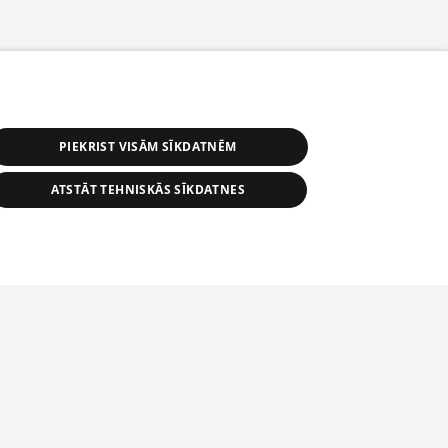
PIEKRIST VISĀM SĪKDATNĒM
ATSTĀT TEHNISKĀS SĪKDATNES
астичное распространение или
информации из баз данных 1188 в
строго запрещено. Также
tīmekļa vietne nevarēs pilnvērtīgi darboties un sniegt
автоматическое скачивание
Перепубликация любого материала,