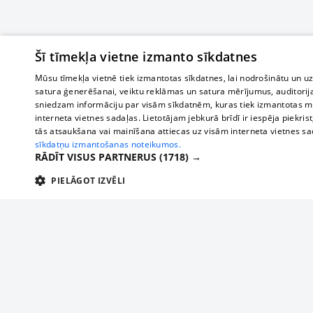
Šī tīmekļa vietne izmanto sīkdatnes
Mūsu tīmekļa vietnē tiek izmantotas sīkdatnes, lai nodrošinātu un u
satura ģenerēšanai, veiktu reklāmas un satura mērījumus, auditorij
sniedzam informāciju par visām sīkdatnēm, kuras tiek izmantotas mū
interneta vietnes sadaļas. Lietotājam jebkurā brīdī ir iespēja piekrist
tās atsaukšana vai mainīšana attiecas uz visām interneta vietnes s
sīkdatņu izmantošanas noteikumos.
RĀDĪT VISUS PARTNERUS
(1718) →
PIELĀGOT IZVĒLI
TEHNISKĀS/OBLIGĀTĀS
STATISTIKAS
M
Tehniskās/
Tehniskās/obligātās sīkdatnes nepieciešamas, lai lietotājs varētu brīvi apm
lietotājam nepieciešamo informāciju.
О нас
Предпр