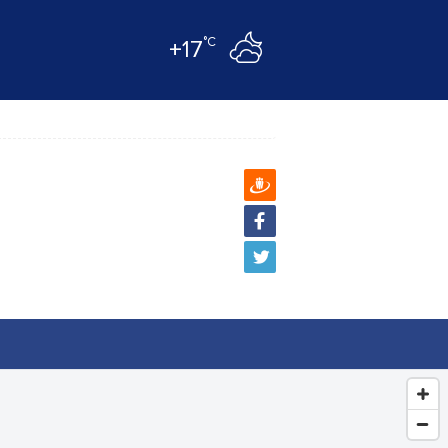
°C
+17