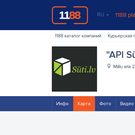
RU
1188 pl
1188 каталог компаний
Курьерская 
"API Sū
Mālu iela 
Инфо
Карта
Фото
Видео