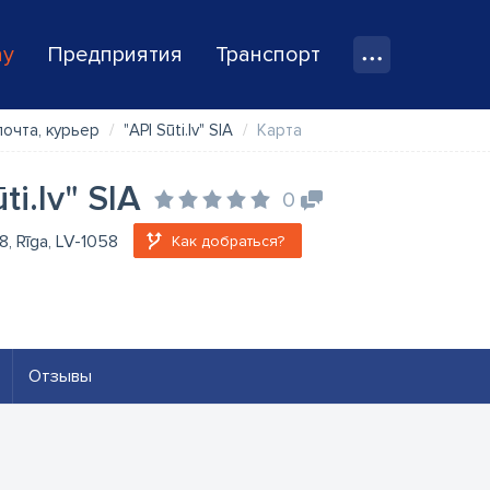
ay
Предприятия
Транспорт
почта, курьер
"API Sūti.lv" SIA
Карта
ti.lv" SIA
0
28, Rīga, LV-1058
Как добраться?
Отзывы