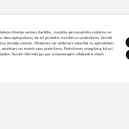
zlabotu tīmekļa vietnes darbību., nosūtītu personalizētu reklāmu un
as datu apkopošanu, kā arī produktu izstrādi un uzlabošanu. Zemāk
su tīmekļa vietnēs. Sīkdatnes var atšķirties atkarībā no apmeklētās
, atteikties vai mainīt savu piekrišanu. Piekrišanas sniegšana, kā arī
adaļām. Vairāk informācijas par izmantotajām sīkdatnēm skatīt
ĒRĶĒŠANA
FUNKCIONĀLĀS
NEKLASIFICĒTĀS
Полное или ч
obligātās
Statistikas
Mērķēšana
Funkcionālās
Neklasificētās
копирование 
любой форме 
eklēt un pārlūkot tīmekļa vietni un izmantot tās piedāvātās iespējas. Bez šīm sīkdatnēm 
запрещается 
иятия
В кинотеатрах
информации. 