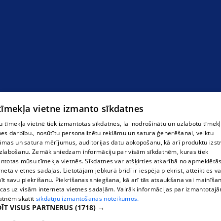
курьеры
 tīmekļa vietne izmanto sīkdatnes
 tīmekļa vietnē tiek izmantotas sīkdatnes, lai nodrošinātu un uzlabotu tīmek
nes darbību., nosūtītu personalizētu reklāmu un satura ģenerēšanai, veiktu
āmas un satura mērījumus, auditorijas datu apkopošanu, kā arī produktu izst
zlabošanu. Zemāk sniedzam informāciju par visām sīkdatnēm, kuras tiek
ntotas mūsu tīmekļa vietnēs. Sīkdatnes var atšķirties atkarībā no apmeklētā
rneta vietnes sadaļas. Lietotājam jebkurā brīdī ir iespēja piekrist, atteikties va
īt savu piekrišanu. Piekrišanas sniegšana, kā arī tās atsaukšana vai mainīša
ecas uz visām interneta vietnes sadaļām. Vairāk informācijas par izmantotaj
atnēm skatīt
sīkdatņu izmantošanas noteikumos.
ĪT VISUS PARTNERUS
(1718) →