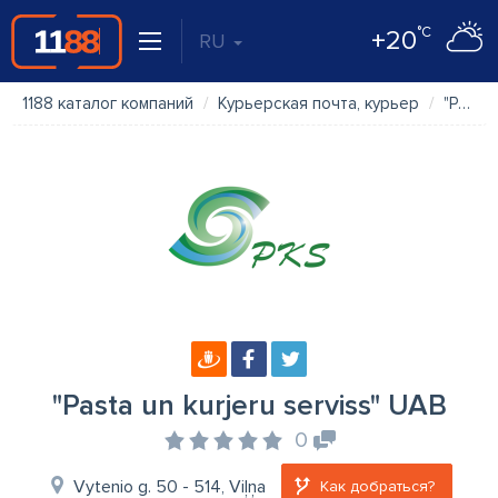
°C
+20
RU
1188 каталог компаний
Курьерская почта, курьер
"Pasta un kurjeru serviss" UAB
"Pasta un kurjeru serviss" UAB
0
Vytenio g. 50 - 514, Viļņa
Как добраться?