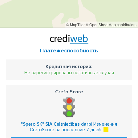
© MapTiler
© OpenStreetMap contributors
Платежеспособность
Кредитная история:
Не зарегистрированы негативные случаи
Crefo Score
"Spero SK" SIA Celtniecības darbi
Изменения
CrefoScore за последние 7 дней