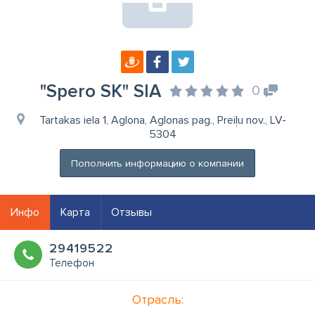
"Spero SK" SIA
0
Tartakas iela 1, Aglona, Aglonas pag., Preiļu nov., LV-
5304
Пополнить информацию о компании
Инфо
Карта
Отзывы
29419522
Телефон
Отрасль: