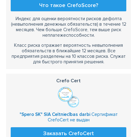
Что такое CrefoScore?
Индекс для оценки вероятности рисков дефолта
(невыполнения денежных обязательств) в течение 12
месяцев. Чем больше CrefoScore, тем выше риск
неплатежеспособности.
Класс риска отражает вероятность невыполнения
обязательств в ближайшие 12 месяцев. Все
предприятия разделены на 10 классов риска. Служат
для быстрого принятия решения.
Crefo Cert
"Spero SK" SIA Celtniecības darbi
Сертификат
CrefoCert не выдан
Заказать CrefoCert