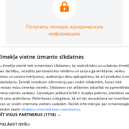
Получить полную юридическую
информацию
 tīmekļa vietne izmanto sīkdatnes
 tīmekļa vietnē tiek izmantotas sīkdatnes, lai nodrošinātu un uzlabotu tīmek
nes darbību., nosūtītu personalizētu reklāmu un satura ģenerēšanai, veiktu
āmas un satura mērījumus, auditorijas datu apkopošanu, kā arī produktu izst
zlabošanu. Zemāk sniedzam informāciju par visām sīkdatnēm, kuras tiek
ntotas mūsu tīmekļa vietnēs. Sīkdatnes var atšķirties atkarībā no apmeklētā
rneta vietnes sadaļas. Lietotājam jebkurā brīdī ir iespēja piekrist, atteikties va
īt savu piekrišanu. Piekrišanas sniegšana, kā arī tās atsaukšana vai mainīša
ecas uz visām interneta vietnes sadaļām. Vairāk informācijas par izmantotaj
atnēm skatīt
sīkdatņu izmantošanas noteikumos.
ĪT VISUS PARTNERUS
(1718) →
PIELĀGOT IZVĒLI