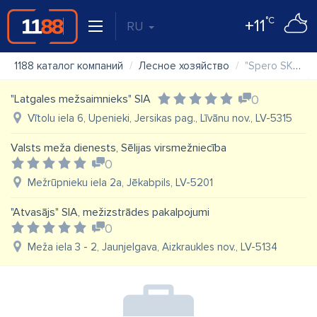
°C
+11
RU
1188 каталог компаний
Лесное хозяйство
"Spero SK" SIA
"Latgales mežsaimnieks" SIA
0
Vītolu iela 6, Upenieki, Jersikas pag., Līvānu nov., LV-5315
Valsts meža dienests, Sēlijas virsmežniecība
0
Mežrūpnieku iela 2a, Jēkabpils, LV-5201
"Atvasājs" SIA, mežizstrādes pakalpojumi
0
Meža iela 3 - 2, Jaunjelgava, Aizkraukles nov., LV-5134