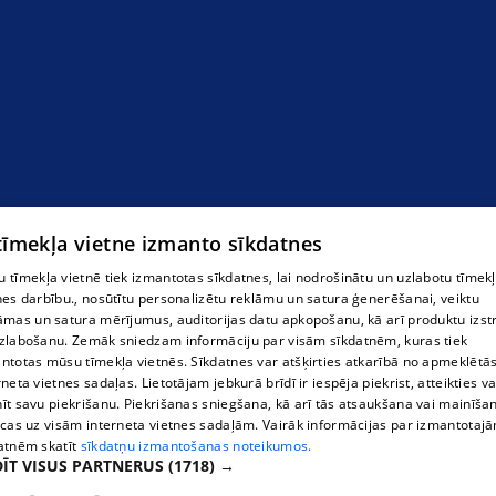
 tīmekļa vietne izmanto sīkdatnes
 tīmekļa vietnē tiek izmantotas sīkdatnes, lai nodrošinātu un uzlabotu tīmek
nes darbību., nosūtītu personalizētu reklāmu un satura ģenerēšanai, veiktu
āmas un satura mērījumus, auditorijas datu apkopošanu, kā arī produktu izst
zlabošanu. Zemāk sniedzam informāciju par visām sīkdatnēm, kuras tiek
ntotas mūsu tīmekļa vietnēs. Sīkdatnes var atšķirties atkarībā no apmeklētā
rneta vietnes sadaļas. Lietotājam jebkurā brīdī ir iespēja piekrist, atteikties va
īt savu piekrišanu. Piekrišanas sniegšana, kā arī tās atsaukšana vai mainīša
ecas uz visām interneta vietnes sadaļām. Vairāk informācijas par izmantotaj
atnēm skatīt
sīkdatņu izmantošanas noteikumos.
ĪT VISUS PARTNERUS
(1718) →