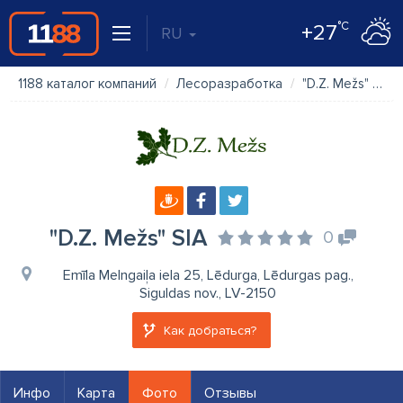
°C
+27
RU
1188 каталог компаний
Лесоразработка
"D.Z. Mežs" SIA
"D.Z. Mežs" SIA
0
Emīla Melngaiļa iela 25, Lēdurga, Lēdurgas pag.,
Siguldas nov., LV-2150
Как добраться?
Инфо
Карта
Фото
Отзывы