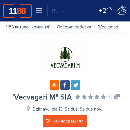
°C
+21
RU
1188 каталог компаний
Лесоразработка
"Vecvagari M" SIA
"Vecvagari M" SIA
0
Dzirnavu iela 13, Saldus, Saldus nov.
Как добраться?