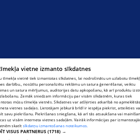
 tīmekļa vietne izmanto sīkdatnes
 tīmekļa vietnē tiek izmantotas sīkdatnes, lai nodrošinātu un uzlabotu tīmek
nes darbību., nosūtītu personalizētu reklāmu un satura ģenerēšanai, veiktu
āmas un satura mērījumus, auditorijas datu apkopošanu, kā arī produktu izst
zlabošanu. Zemāk sniedzam informāciju par visām sīkdatnēm, kuras tiek
ntotas mūsu tīmekļa vietnēs. Sīkdatnes var atšķirties atkarībā no apmeklētā
rneta vietnes sadaļas. Lietotājam jebkurā brīdī ir iespēja piekrist, atteikties va
īt savu piekrišanu. Piekrišanas sniegšana, kā arī tās atsaukšana vai mainīša
ecas uz visām interneta vietnes sadaļām. Vairāk informācijas par izmantotaj
atnēm skatīt
sīkdatņu izmantošanas noteikumos.
ĪT VISUS PARTNERUS
(1718) →