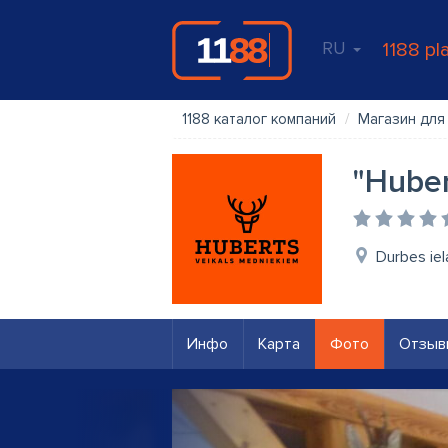
RU
1188 pl
1188 каталог компаний
Магазин для
"Huber
Durbes iel
Инфо
Карта
Фото
Отзыв