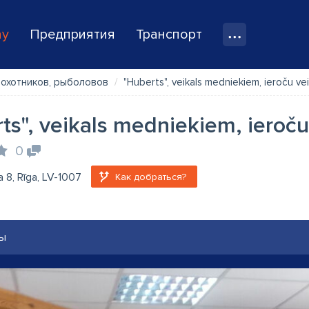
ay
Предприятия
Транспорт
 охотников, рыболовов
"Huberts", veikals medniekiem, ieroču vei
ts", veikals medniekiem, ieroču
0
a 8, Rīga, LV-1007
Как добраться?
ы