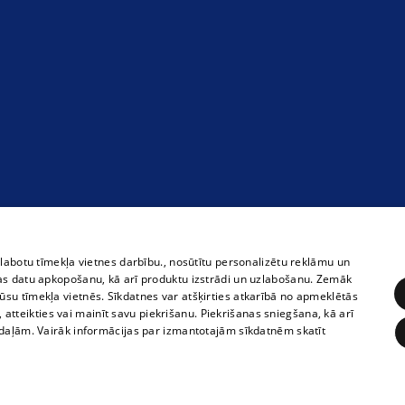
zlabotu tīmekļa vietnes darbību., nosūtītu personalizētu reklāmu un
as datu apkopošanu, kā arī produktu izstrādi un uzlabošanu. Zemāk
su tīmekļa vietnēs. Sīkdatnes var atšķirties atkarībā no apmeklētās
, atteikties vai mainīt savu piekrišanu. Piekrišanas sniegšana, kā arī
adaļām. Vairāk informācijas par izmantotajām sīkdatnēm skatīt