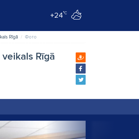
°C
+24
kals Rīgā
Фото
 veikals Rīgā