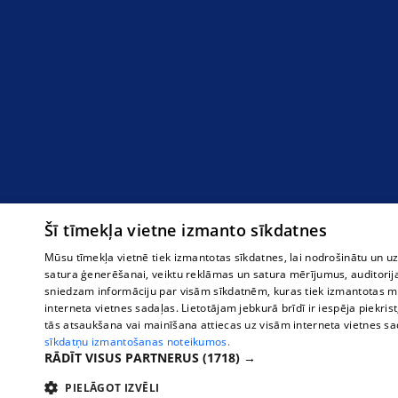
Šī tīmekļa vietne izmanto sīkdatnes
Mūsu tīmekļa vietnē tiek izmantotas sīkdatnes, lai nodrošinātu un u
satura ģenerēšanai, veiktu reklāmas un satura mērījumus, auditorij
sniedzam informāciju par visām sīkdatnēm, kuras tiek izmantotas mū
interneta vietnes sadaļas. Lietotājam jebkurā brīdī ir iespēja piekrist
tās atsaukšana vai mainīšana attiecas uz visām interneta vietnes s
sīkdatņu izmantošanas noteikumos.
RĀDĪT VISUS PARTNERUS
(1718) →
PIELĀGOT IZVĒLI