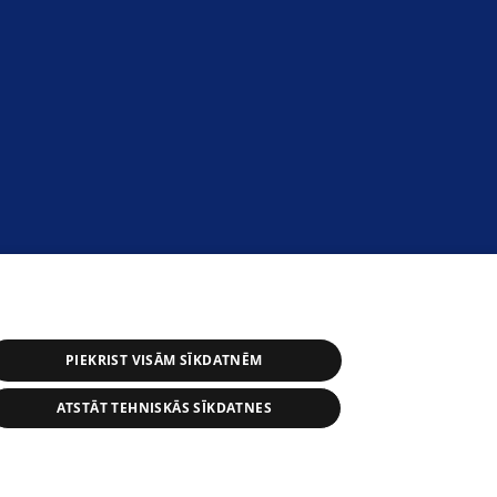
PIEKRIST VISĀM SĪKDATNĒM
ATSTĀT TEHNISKĀS SĪKDATNES