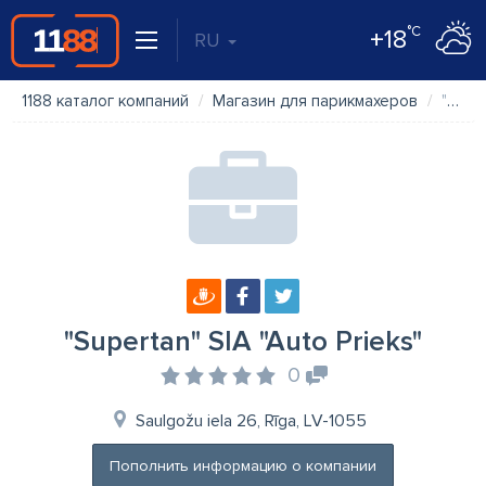
°C
+18
RU
1188 каталог компаний
Магазин для парикмахеров
"Supertan" SIA "Auto Prieks"
"Supertan" SIA "Auto Prieks"
0
Saulgožu iela 26, Rīga, LV-1055
Пополнить информацию о компании