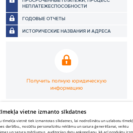
ПРОСРОЧЕННЫЕ ПЛАТЕЖИ, ПРОЦЕСС
НЕПЛАТЕЖЕСПОСОБНОСТИ
ГОДОВЫЕ ОТЧЕТЫ
ИСТОРИЧЕСКИЕ НАЗВАНИЯ И АДРЕСА
Получить полную юридическую
информацию
 tīmekļa vietne izmanto sīkdatnes
 tīmekļa vietnē tiek izmantotas sīkdatnes, lai nodrošinātu un uzlabotu tīmek
nes darbību., nosūtītu personalizētu reklāmu un satura ģenerēšanai, veiktu
āmas un satura mērījumus, auditorijas datu apkopošanu, kā arī produktu izst