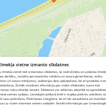
© MapTiler
© OpenStreetMap contributors
 tīmekļa vietne izmanto sīkdatnes
 tīmekļa vietnē tiek izmantotas sīkdatnes, lai nodrošinātu un uzlabotu tīmek
nes darbību., nosūtītu personalizētu reklāmu un satura ģenerēšanai, veiktu
āmas un satura mērījumus, auditorijas datu apkopošanu, kā arī produktu izst
zlabošanu. Zemāk sniedzam informāciju par visām sīkdatnēm, kuras tiek
ntotas mūsu tīmekļa vietnēs. Sīkdatnes var atšķirties atkarībā no apmeklētā
rneta vietnes sadaļas. Lietotājam jebkurā brīdī ir iespēja piekrist, atteikties va
īt savu piekrišanu. Piekrišanas sniegšana, kā arī tās atsaukšana vai mainīša
ecas uz visām interneta vietnes sadaļām. Vairāk informācijas par izmantotaj