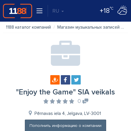
°C
+18
RU
1188 каталог компаний
Магазин музыкальных записей
"E
"Enjoy the Game" SIA veikals
0
Pērnavas iela 4, Jelgava, LV-3001
Пополнить информацию о компании