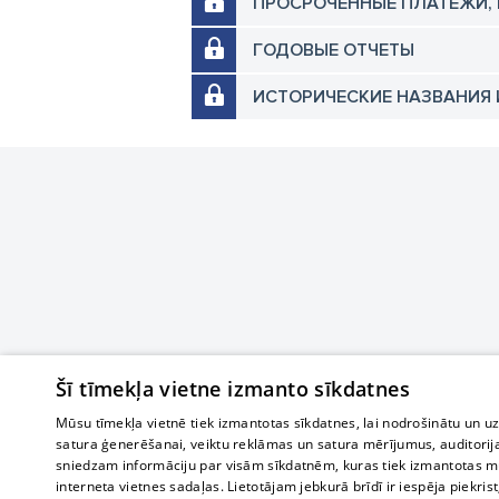
ПРОСРОЧЕННЫЕ ПЛАТЕЖИ,
ГОДОВЫЕ ОТЧЕТЫ
ИСТОРИЧЕСКИЕ НАЗВАНИЯ 
Šī tīmekļa vietne izmanto sīkdatnes
Mūsu tīmekļa vietnē tiek izmantotas sīkdatnes, lai nodrošinātu un u
satura ģenerēšanai, veiktu reklāmas un satura mērījumus, auditorij
sniedzam informāciju par visām sīkdatnēm, kuras tiek izmantotas mū
interneta vietnes sadaļas. Lietotājam jebkurā brīdī ir iespēja piekrist