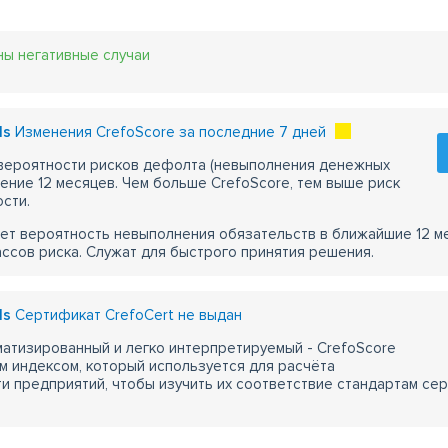
ны негативные случаи
ls
Изменения CrefoScore за последние 7 дней
 вероятности рисков дефолта (невыполнения денежных
чение 12 месяцев. Чем больше CrefoScore, тем выше риск
сти.
ет вероятность невыполнения обязательств в ближайшие 12 м
ассов риска. Служат для быстрого принятия решения.
ls
Сертификат CrefoCert не выдан
атизированный и легко интерпретируемый - CrefoScore
м индексом, который используется для расчёта
 предприятий, чтобы изучить их соответствие стандартам сер