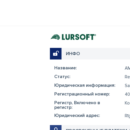
ИНФО
Название:
A
Cтатус:
Re
Юридическая информация:
Sa
Регистрационный номер:
40
Регистр, Включено в
Ko
регистр:
Юридический адрес:
Rī