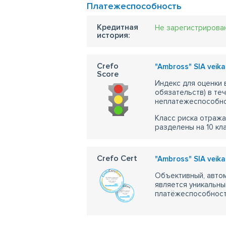
Платежеспособность
Кредитная
Не зарегистрирова
история:
Crefo
"Ambross" SIA veika
Score
Индекс для оценки
обязательств) в те
неплатежеспособно
Класс риска отража
разделены на 10 кл
Crefo Cert
"Ambross" SIA veika
Объективный, автом
является уникальны
платёжеспособности