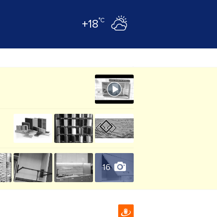
°C
+18
16