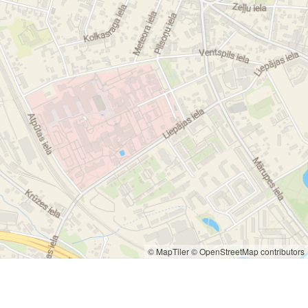
© MapTiler
© OpenStreetMap contributors