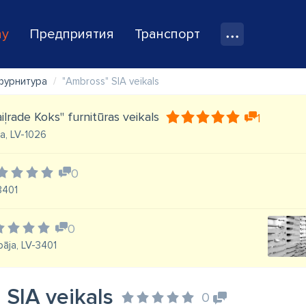
ay
Предприятия
Транспорт
фурнитура
"Ambross" SIA veikals
iļrade Koks" furnitūras veikals
1
īga, LV-1026
0
-3401
0
pāja, LV-3401
 SIA veikals
0