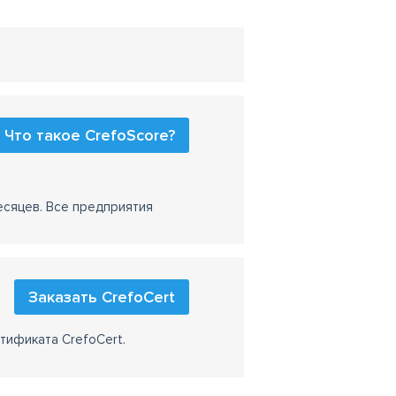
Что такое CrefoScore?
есяцев. Все предприятия
Заказать CrefoCert
тификата CrefoCert.