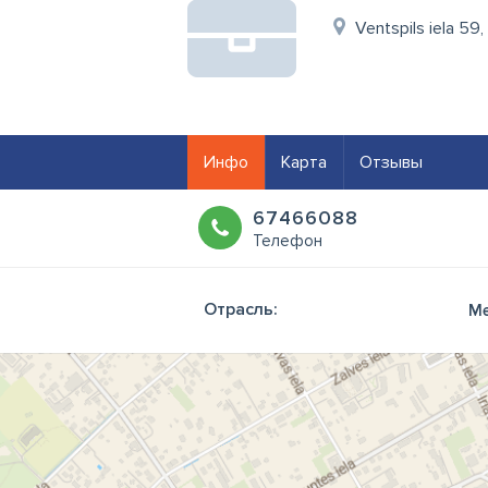
Ventspils iela 59,
Инфо
Карта
Отзывы
67466088
Телефон
Отрасль:
Ме