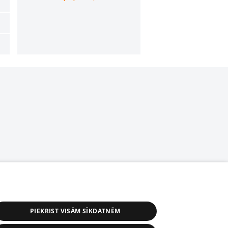
PIEKRIST VISĀM SĪKDATNĒM