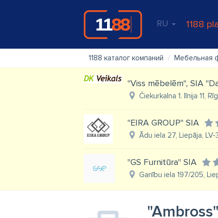
RU
1188 pl
1188 каталог компаний
Мебельная 
"Viss mēbelēm", SIA "Da
Čiekurkalna 1. līnija 11, R
"EIRA GROUP" SIA
Ādu iela 27, Liepāja, LV
"GS Furnitūra" SIA
Ganību iela 197/205, Lie
"Ambross"