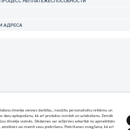
 ПРОЦЕСС НЕПЛАТЕЖЕСПОСОБНОСТИ
И АДРЕСА
zlabotu tīmekļa vietnes darbību., nosūtītu personalizētu reklāmu un
as datu apkopošanu, kā arī produktu izstrādi un uzlabošanu. Zemāk
su tīmekļa vietnēs. Sīkdatnes var atšķirties atkarībā no apmeklētās
, atteikties vai mainīt savu piekrišanu. Piekrišanas sniegšana, kā arī