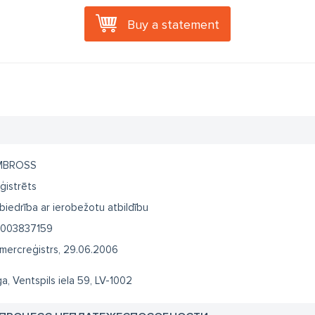
Buy a statement
MBROSS
ģistrēts
biedrība ar ierobežotu atbildību
003837159
mercreģistrs, 29.06.2006
ga, Ventspils iela 59, LV-1002