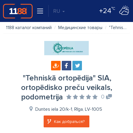
°C
+24
RU
1188 каталог компаний
Медицинские товары
"Tehniskā ortopēdija" SIA, ortopēdisko preču veikals, podometrija
"Tehniskā ortopēdija" SIA,
ortopēdisko preču veikals,
podometrija
0
Duntes iela 20/k-1, Rīga, LV-1005
Как добраться?