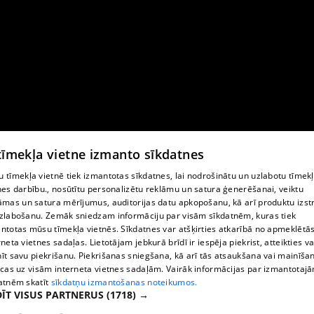
 tīmekļa vietne izmanto sīkdatnes
 tīmekļa vietnē tiek izmantotas sīkdatnes, lai nodrošinātu un uzlabotu tīmek
nes darbību., nosūtītu personalizētu reklāmu un satura ģenerēšanai, veiktu
āmas un satura mērījumus, auditorijas datu apkopošanu, kā arī produktu izst
zlabošanu. Zemāk sniedzam informāciju par visām sīkdatnēm, kuras tiek
ntotas mūsu tīmekļa vietnēs. Sīkdatnes var atšķirties atkarībā no apmeklētā
rneta vietnes sadaļas. Lietotājam jebkurā brīdī ir iespēja piekrist, atteikties va
īt savu piekrišanu. Piekrišanas sniegšana, kā arī tās atsaukšana vai mainīša
ecas uz visām interneta vietnes sadaļām. Vairāk informācijas par izmantotaj
atnēm skatīt
sīkdatņu izmantošanas noteikumos.
ĪT VISUS PARTNERUS
(1718) →