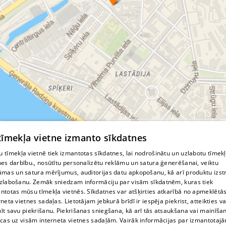
© MapTiler
© OpenStreetMap contributors
 tīmekļa vietne izmanto sīkdatnes
 tīmekļa vietnē tiek izmantotas sīkdatnes, lai nodrošinātu un uzlabotu tīmek
nes darbību., nosūtītu personalizētu reklāmu un satura ģenerēšanai, veiktu
āmas un satura mērījumus, auditorijas datu apkopošanu, kā arī produktu izst
zlabošanu. Zemāk sniedzam informāciju par visām sīkdatnēm, kuras tiek
ntotas mūsu tīmekļa vietnēs. Sīkdatnes var atšķirties atkarībā no apmeklētā
rneta vietnes sadaļas. Lietotājam jebkurā brīdī ir iespēja piekrist, atteikties va
īt savu piekrišanu. Piekrišanas sniegšana, kā arī tās atsaukšana vai mainīša
ecas uz visām interneta vietnes sadaļām. Vairāk informācijas par izmantotaj