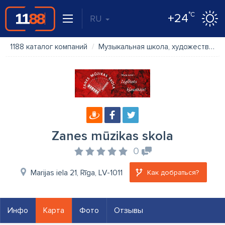
°C
+24
RU
1188 каталог компаний
Музыкальная школа, художественная школа
Zanes mūzikas skola
0
Marijas iela 21, Rīga, LV-1011
Как добраться?
Инфо
Карта
Фото
Отзывы