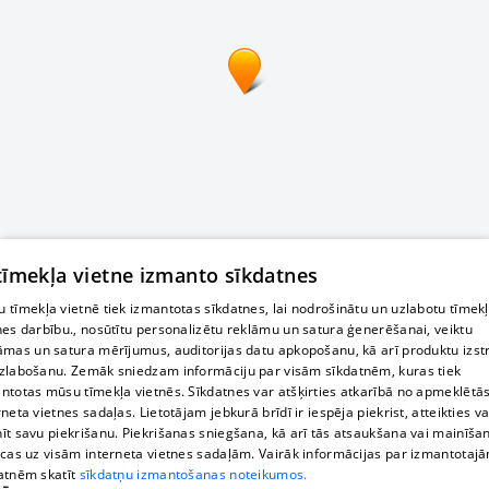
 tīmekļa vietne izmanto sīkdatnes
 tīmekļa vietnē tiek izmantotas sīkdatnes, lai nodrošinātu un uzlabotu tīmek
nes darbību., nosūtītu personalizētu reklāmu un satura ģenerēšanai, veiktu
āmas un satura mērījumus, auditorijas datu apkopošanu, kā arī produktu izst
zlabošanu. Zemāk sniedzam informāciju par visām sīkdatnēm, kuras tiek
ntotas mūsu tīmekļa vietnēs. Sīkdatnes var atšķirties atkarībā no apmeklētā
rneta vietnes sadaļas. Lietotājam jebkurā brīdī ir iespēja piekrist, atteikties va
īt savu piekrišanu. Piekrišanas sniegšana, kā arī tās atsaukšana vai mainīša
ecas uz visām interneta vietnes sadaļām. Vairāk informācijas par izmantotaj
atnēm skatīt
sīkdatņu izmantošanas noteikumos.