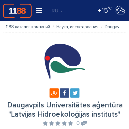
°C
+15
RU
1188 каталог компаний
Наука, исследования
Daugavpils Universitātes aģentūra "Latvijas Hidroekoloģijas institūts"
Daugavpils Universitātes aģentūra
"Latvijas Hidroekoloģijas institūts"
0