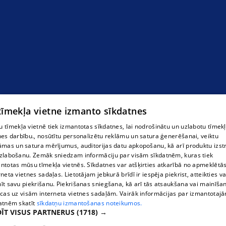
Мониторинг Балтийского моря
 tīmekļa vietne izmanto sīkdatnes
 tīmekļa vietnē tiek izmantotas sīkdatnes, lai nodrošinātu un uzlabotu tīmek
nes darbību., nosūtītu personalizētu reklāmu un satura ģenerēšanai, veiktu
āmas un satura mērījumus, auditorijas datu apkopošanu, kā arī produktu izst
zlabošanu. Zemāk sniedzam informāciju par visām sīkdatnēm, kuras tiek
ntotas mūsu tīmekļa vietnēs. Sīkdatnes var atšķirties atkarībā no apmeklētā
rneta vietnes sadaļas. Lietotājam jebkurā brīdī ir iespēja piekrist, atteikties va
īt savu piekrišanu. Piekrišanas sniegšana, kā arī tās atsaukšana vai mainīša
ecas uz visām interneta vietnes sadaļām. Vairāk informācijas par izmantotaj
atnēm skatīt
sīkdatņu izmantošanas noteikumos.
ĪT VISUS PARTNERUS
(1718) →