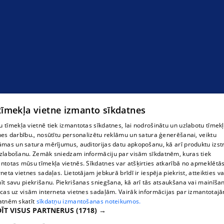
Мрамор
 tīmekļa vietne izmanto sīkdatnes
 tīmekļa vietnē tiek izmantotas sīkdatnes, lai nodrošinātu un uzlabotu tīmek
nes darbību., nosūtītu personalizētu reklāmu un satura ģenerēšanai, veiktu
āmas un satura mērījumus, auditorijas datu apkopošanu, kā arī produktu izst
zlabošanu. Zemāk sniedzam informāciju par visām sīkdatnēm, kuras tiek
ntotas mūsu tīmekļa vietnēs. Sīkdatnes var atšķirties atkarībā no apmeklētā
rneta vietnes sadaļas. Lietotājam jebkurā brīdī ir iespēja piekrist, atteikties va
īt savu piekrišanu. Piekrišanas sniegšana, kā arī tās atsaukšana vai mainīša
ecas uz visām interneta vietnes sadaļām. Vairāk informācijas par izmantotaj
atnēm skatīt
sīkdatņu izmantošanas noteikumos.
ĪT VISUS PARTNERUS
(1718) →