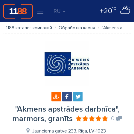
°C
+20
RU
1188 каталог компаний
Обработка камня
"Akmens apstrādes darbnīca", marmors, granīts
"Akmens apstrādes darbnīca",
marmors, granīts
0
Jaunciema gatve 233, Rīga, LV-1023