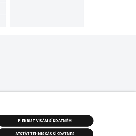
PIEKRIST VISĀM SĪKDATNĒM
ATSTĀT TEHNISKĀS SĪKDATNES