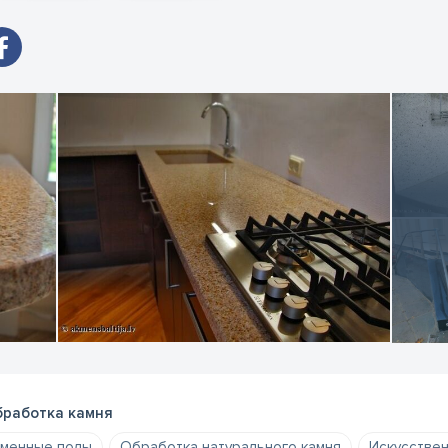
нородный материал по тональности и структуре рисунка порой
ма природа. Все, что в силах человека – это принять всю крас
тором много веков назад. Перед заказом материала необходим
натуральным камнем (цвет, рисунок, виды обработки, размеры и т
сококачественную продукцию по доступным ценам. К каждому н
дивидуальный подход и детально рассматриваем все пожелания
работка камня
менные полы
Обработка натурального камня
Искусствен