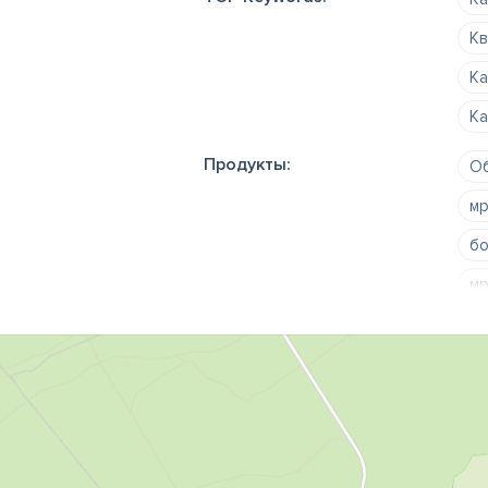
Кв
Ка
Ка
Продукты:
Об
мр
бо
мр
мо
чи