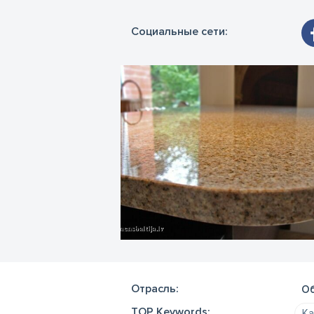
од
са
Социальные сети:
ав
с 
вы
ин
Отрасль:
Об
TOP Keywords:
Ка