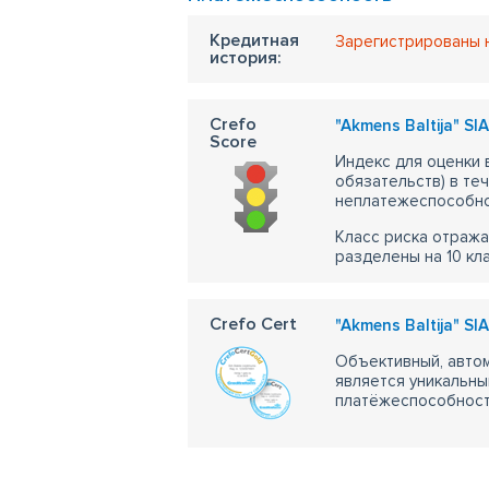
Кредитная
Зарегистрированы 
история:
Crefo
"Akmens Baltija" SIA
Score
Индекс для оценки
обязательств) в те
неплатежеспособно
Класс риска отража
разделены на 10 кл
Crefo Cert
"Akmens Baltija" SIA
Объективный, автом
является уникальны
платёжеспособности