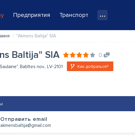
ay
Предприятия
Транспорт
амня
"Akmens Baltija" SIA
s Baltija" SIA
0
Saulaine", Babītes nov., LV-2101
Как добраться?
ы
Oтправить email
akmensbaltija@gmail.com