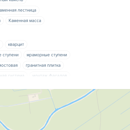
аменная лестница
и
Каменная масса
кварцит
е ступени
мраморные ступени
мостовая
гранитная плитка
ная система
монтаж фасадов
ние гранита
чистка мрамора
ь
искусственная столешница