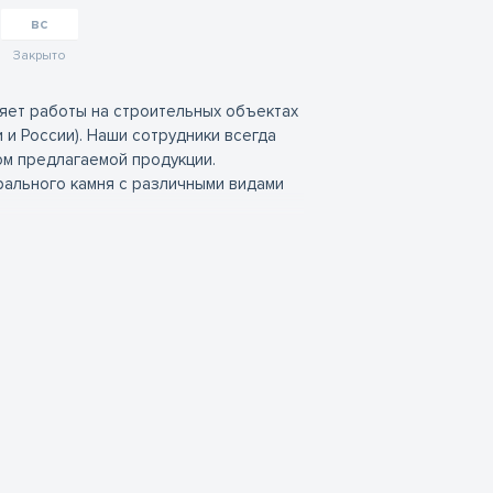
вс
Закрыто
няет работы на строительных объектах
и и России). Наши сотрудники всегда
ом предлагаемой продукции.
рального камня с различными видами
бработкой, бучардированный;
чардированный, с огневой обработкой;
ости, огнестойкости и неповторимой
 что предложенные образцы
В натуральном камне могут быть
иродным, натуральным. Иногда получить