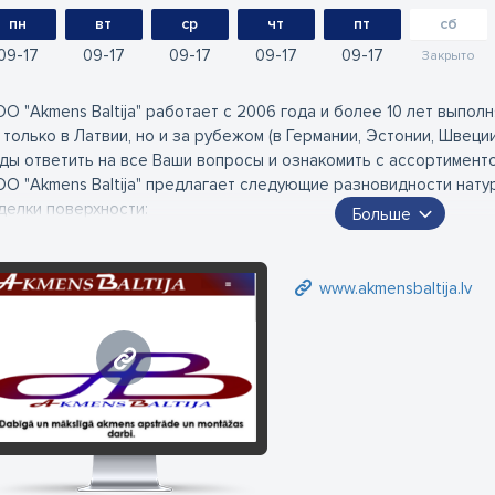
пн
вт
ср
чт
пт
сб
09
17
09
17
09
17
09
17
09
17
Закрыто
О "Akmens Baltija" работает с 2006 года и более 10 лет выпол
 только в Латвии, но и за рубежом (в Германии, Эстонии, Швеци
ды ответить на все Ваши вопросы и ознакомить с ассортимент
О "Akmens Baltija" предлагает следующие разновидности нату
делки поверхности:
Больше
амор и травертин - полированный, шлифованный, с античной о
анит - полированный, шлифованный, с античной обработкой, бу
www.akmensbaltija.lv
ломиты, песчаники и известняки;
арциты и сланец;
икс.
www.akmensbaltija.lv
икальные свойства природного камня заключаются в его прочн
асоте. При выборе какого либо камня, очень важно понимать,
ображают лишь примерный рисунок того или иного материала. 
личия по рисунку и цвету, так как данный материал является пр