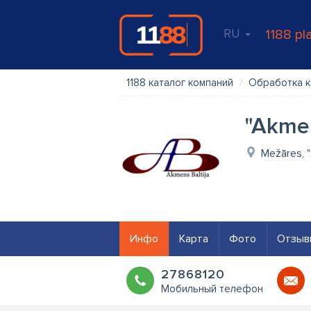
RU
1188 pl
1188 каталог компаний
Обработка к
"Akmen
Mežāres, "
Инфо
Карта
Фото
Отзыв
27868120
Мобильный телефон