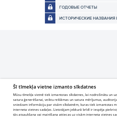
ГОДОВЫЕ ОТЧЕТЫ
ИСТОРИЧЕСКИЕ НАЗВАНИЯ 
Šī tīmekļa vietne izmanto sīkdatnes
Mūsu tīmekļa vietnē tiek izmantotas sīkdatnes, lai nodrošinātu un u
satura ģenerēšanai, veiktu reklāmas un satura mērījumus, auditorij
sniedzam informāciju par visām sīkdatnēm, kuras tiek izmantotas mū
interneta vietnes sadaļas. Lietotājam jebkurā brīdī ir iespēja piekrist
tās atsaukšana vai mainīšana attiecas uz visām interneta vietnes s