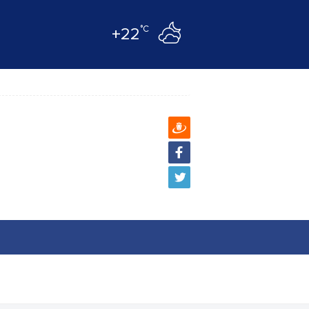
°C
+22