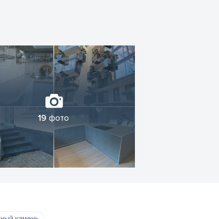
 невозможно так как автором является
оту натурального камня, заложенную
о согласовать все нюансы, связанные
.д.). Мы гарантируем
ашему клиенту мы стараемся найти
 клиента.
19
фото
ный камень