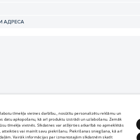
И АДРЕСА
zlabotu tīmekļa vietnes darbību., nosūtītu personalizētu reklāmu un
as datu apkopošanu, kā arī produktu izstrādi un uzlabošanu. Zemāk
su tīmekļa vietnēs. Sīkdatnes var atšķirties atkarībā no apmeklētās
, atteikties vai mainīt savu piekrišanu. Piekrišanas sniegšana, kā arī
adaļām. Vairāk informācijas par izmantotajām sīkdatnēm skatīt