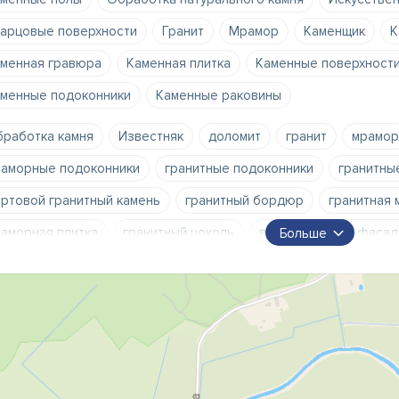
арцовые поверхности
Гранит
Мрамор
Kаменщик
К
менная гравюра
Каменная плитка
Каменные поверхност
менные подоконники
Каменные раковины
работка камня
Известняк
доломит
гранит
мрамор
аморные подоконники
гранитные подоконники
гранитны
ртовой гранитный камень
гранитный бордюр
гранитная 
аморная плитка
гранитный цоколь
вентилируемая фасад
Больше
нтаж фасадов
импрегнирование мрамора
импрегнирова
стка гранита
обновление мрамора
искусственный камен