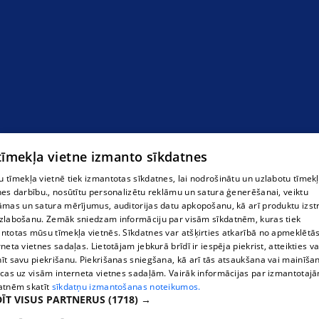
 tīmekļa vietne izmanto sīkdatnes
 tīmekļa vietnē tiek izmantotas sīkdatnes, lai nodrošinātu un uzlabotu tīmek
nes darbību., nosūtītu personalizētu reklāmu un satura ģenerēšanai, veiktu
āmas un satura mērījumus, auditorijas datu apkopošanu, kā arī produktu izst
zlabošanu. Zemāk sniedzam informāciju par visām sīkdatnēm, kuras tiek
Благоустройство могил RG и надгробные
ntotas mūsu tīmekļa vietnēs. Sīkdatnes var atšķirties atkarībā no apmeklētā
памятники
rneta vietnes sadaļas. Lietotājam jebkurā brīdī ir iespēja piekrist, atteikties va
īt savu piekrišanu. Piekrišanas sniegšana, kā arī tās atsaukšana vai mainīša
ecas uz visām interneta vietnes sadaļām. Vairāk informācijas par izmantotaj
atnēm skatīt
sīkdatņu izmantošanas noteikumos.
ĪT VISUS PARTNERUS
(1718) →