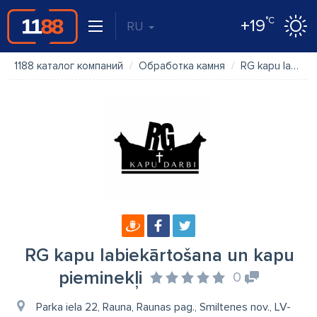
°C
+19
RU
1188 каталог компаний
Обработка камня
RG kapu labiekārtošana un kapu pieminekļi
RG kapu labiekārtošana un kapu
pieminekļi
0
Parka iela 22, Rauna, Raunas pag., Smiltenes nov., LV-