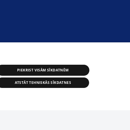
PIEKRIST VISĀM SĪKDATNĒM
ATSTĀT TEHNISKĀS SĪKDATNES