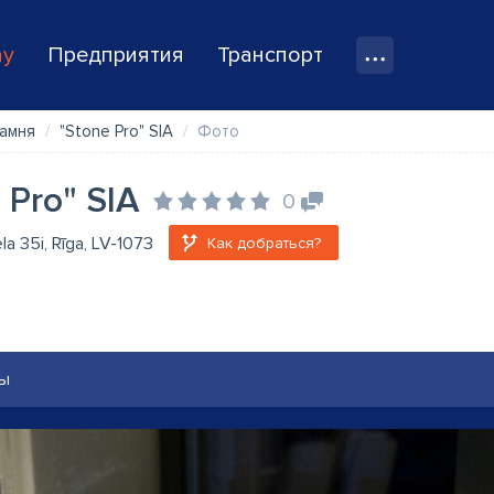
ay
Предприятия
Транспорт
амня
"Stone Pro" SIA
Фото
 Pro" SIA
0
ela 35i, Rīga, LV-1073
Как добраться?
ы