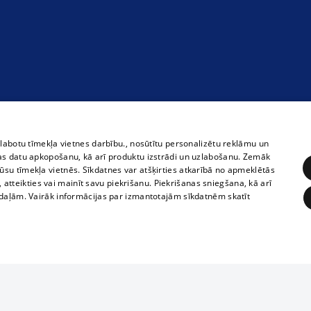
zlabotu tīmekļa vietnes darbību., nosūtītu personalizētu reklāmu un
as datu apkopošanu, kā arī produktu izstrādi un uzlabošanu. Zemāk
su tīmekļa vietnēs. Sīkdatnes var atšķirties atkarībā no apmeklētās
, atteikties vai mainīt savu piekrišanu. Piekrišanas sniegšana, kā arī
adaļām. Vairāk informācijas par izmantotajām sīkdatnēm skatīt
ĒRĶĒŠANA
FUNKCIONĀLĀS
NEKLASIFICĒTĀS