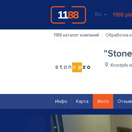
RU
1188 pl
1188 каталог компаний
Обработка к
"Stone
Krustpils i
Инфо
Карта
Фото
Отзыв