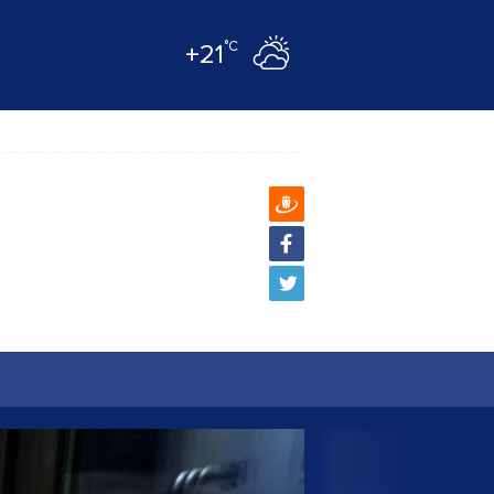
°C
+21