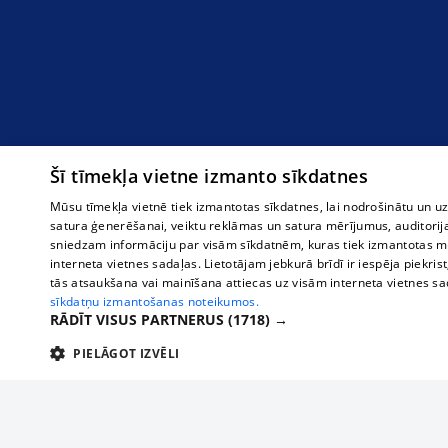
Šī tīmekļa vietne izmanto sīkdatnes
Mūsu tīmekļa vietnē tiek izmantotas sīkdatnes, lai nodrošinātu un u
satura ģenerēšanai, veiktu reklāmas un satura mērījumus, auditorij
sniedzam informāciju par visām sīkdatnēm, kuras tiek izmantotas mū
interneta vietnes sadaļas. Lietotājam jebkurā brīdī ir iespēja piekrist
tās atsaukšana vai mainīšana attiecas uz visām interneta vietnes s
sīkdatņu izmantošanas noteikumos.
RĀDĪT VISUS PARTNERUS
(1718) →
PIELĀGOT IZVĒLI
TEHNISKĀS/OBLIGĀTĀS
STATISTIKAS
M