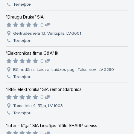
Телефон
"Draugu Druka" SIA
0
Ģertrūdes iela 13, Ventspils, LV-3601
Телефон
"Elektronikas firma G&A" IK
0
Bērnudārzs, Laidze, Laidzes pag., Talsu nov., LV-3280
Телефон
"IRBE elektronika" SIA remontdarbnīca
0
Toma iela 4, Rīga, LV-1003
Телефон
"Inter - Rīga" SIA Liepājas filiāle SHARP serviss
0