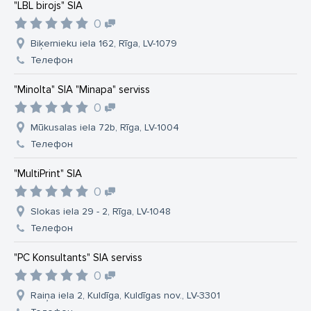
"LBL birojs" SIA
0
Biķernieku iela 162, Rīga, LV-1079
Телефон
"Minolta" SIA "Minapa" serviss
0
Mūkusalas iela 72b, Rīga, LV-1004
Телефон
"MultiPrint" SIA
0
Slokas iela 29 - 2, Rīga, LV-1048
Телефон
"PC Konsultants" SIA serviss
0
Raiņa iela 2, Kuldīga, Kuldīgas nov., LV-3301