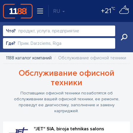
°C
+21
RU
Что?
Где?
1188 каталог компаний
Обслуживание офисной техники
Обслуживание офисной
техники
Поставщики офисной техники позаботятся об
обслуживании вашей офисной техники, ее ремонте,
проведут ее диагностику, заполнение и замену
картриджей.
"JET" SIA, biroja tehnikas salons