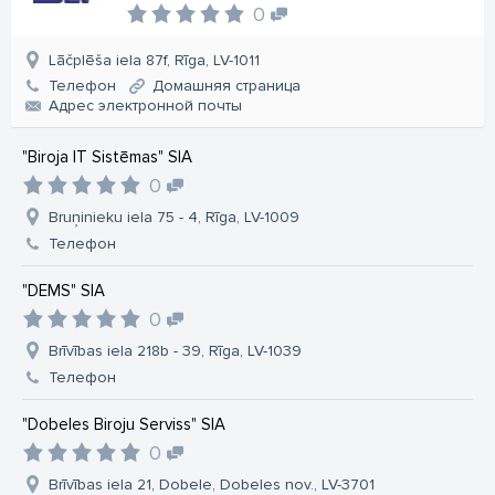
0
Lāčplēša iela 87f, Rīga, LV-1011
Телефон
Домашняя страница
Aдрес электронной почты
"Biroja IT Sistēmas" SIA
0
Bruņinieku iela 75 - 4, Rīga, LV-1009
Телефон
"DEMS" SIA
0
Brīvības iela 218b - 39, Rīga, LV-1039
Телефон
"Dobeles Biroju Serviss" SIA
0
Brīvības iela 21, Dobele, Dobeles nov., LV-3701