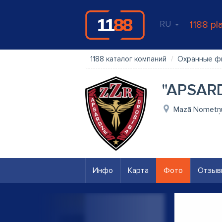
RU
1188 pl
1188 каталог компаний
Охранные ф
"APSARD
Mazā Nometņu 
Инфо
Карта
Фото
Отзыв