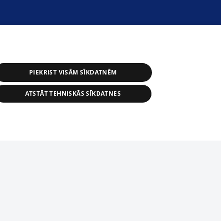
PIEKRIST VISĀM SĪKDATNĒM
ATSTĀT TEHNISKĀS SĪKDATNES
астичное распространение или
информации из баз данных 1188 в
строго запрещено. Также
tīmekļa vietne nevarēs pilnvērtīgi darboties un sniegt
автоматическое скачивание
Перепубликация любого материала,