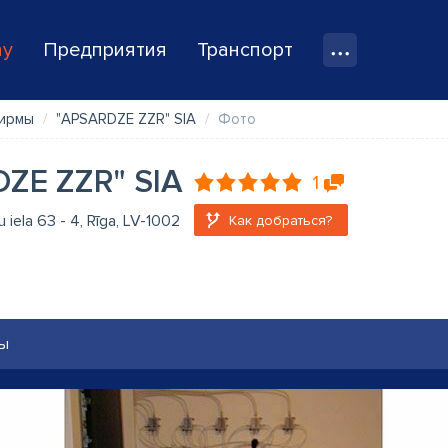
ay
Предприятия
Транспорт
ирмы
"APSARDZE ZZR" SIA
Фото
ZE ZZR" SIA
1
iela 63 - 4, Rīga, LV-1002
Как добраться?
ы