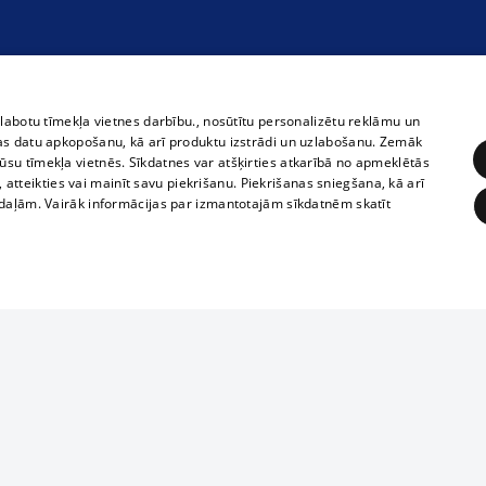
zlabotu tīmekļa vietnes darbību., nosūtītu personalizētu reklāmu un
as datu apkopošanu, kā arī produktu izstrādi un uzlabošanu. Zemāk
su tīmekļa vietnēs. Sīkdatnes var atšķirties atkarībā no apmeklētās
, atteikties vai mainīt savu piekrišanu. Piekrišanas sniegšana, kā arī
adaļām. Vairāk informācijas par izmantotajām sīkdatnēm skatīt
ĒRĶĒŠANA
FUNKCIONĀLĀS
NEKLASIFICĒTĀS
Полное или ч
obligātās
Statistikas
Mērķēšana
Funkcionālās
Neklasificētās
копирование 
любой форме 
eklēt un pārlūkot tīmekļa vietni un izmantot tās piedāvātās iespējas. Bez šīm sīkdatnēm 
запрещается 
иятия
В кинотеатрах
информации. 