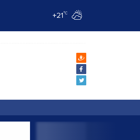
°C
+21