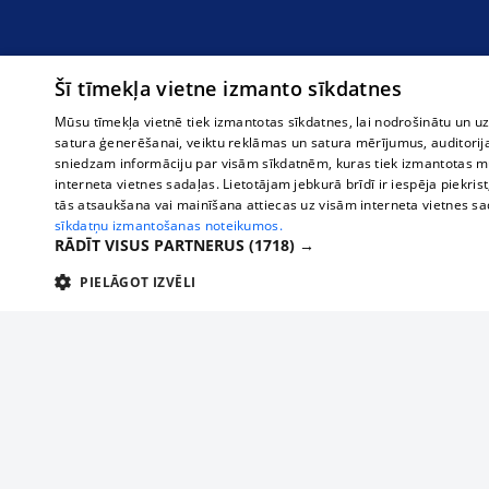
Šī tīmekļa vietne izmanto sīkdatnes
Mūsu tīmekļa vietnē tiek izmantotas sīkdatnes, lai nodrošinātu un u
satura ģenerēšanai, veiktu reklāmas un satura mērījumus, auditorij
sniedzam informāciju par visām sīkdatnēm, kuras tiek izmantotas mū
interneta vietnes sadaļas. Lietotājam jebkurā brīdī ir iespēja piekrist
tās atsaukšana vai mainīšana attiecas uz visām interneta vietnes s
sīkdatņu izmantošanas noteikumos.
RĀDĪT VISUS PARTNERUS
(1718) →
PIELĀGOT IZVĒLI
TEHNISKĀS/OBLIGĀTĀS
STATISTIKAS
M
Tehniskās/
Tehniskās/obligātās sīkdatnes nepieciešamas, lai lietotājs varētu brīvi apm
lietotājam nepieciešamo informāciju.
О нас
Предпр