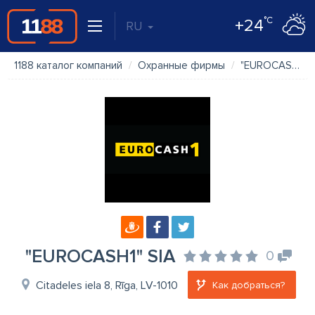
°C
+24
RU
1188 каталог компаний
Охранные фирмы
"EUROCASH1" SIA
"EUROCASH1" SIA
0
Citadeles iela 8, Rīga, LV-1010
Как добраться?