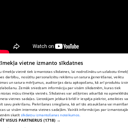
 tīmekļa vietne izmanto sīkdatnes
Seifu noma VAULTS
 tīmekļa vietnē tiek izmantotas sīkdatnes, lai nodrošinātu un uzlabotu tīmek
nes darbību., nosūtītu personalizētu reklāmu un satura ģenerēšanai, veiktu
āmas un satura mērījumus, auditorijas datu apkopošanu, kā arī produktu izst
zlabošanu. Zemāk sniedzam informāciju par visām sīkdatnēm, kuras tiek
ntotas mūsu tīmekļa vietnēs. Sīkdatnes var atšķirties atkarībā no apmeklētā
rneta vietnes sadaļas. Lietotājam jebkurā brīdī ir iespēja piekrist, atteikties va
īt savu piekrišanu. Piekrišanas sniegšana, kā arī tās atsaukšana vai mainīša
ecas uz visām interneta vietnes sadaļām. Vairāk informācijas par izmantotaj
atnēm skatīt
sīkdatņu izmantošanas noteikumos.
ĪT VISUS PARTNERUS
(1718) →