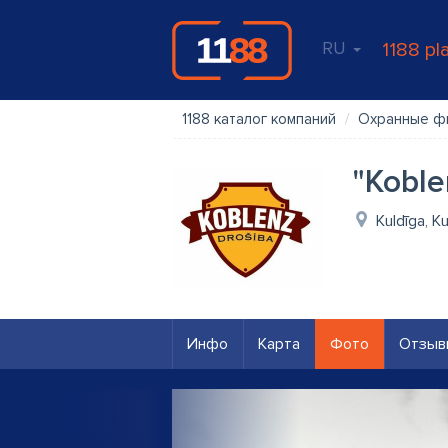
RU
1188 pl
1188 каталог компаний
Охранные ф
"Koble
Kuldīga, K
Инфо
Карта
Фото
Отзыв