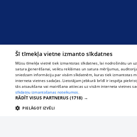
Šī tīmekļa vietne izmanto sīkdatnes
Mūsu tīmekļa vietnē tiek izmantotas sīkdatnes, lai nodrošinātu un u
satura ģenerēšanai, veiktu reklāmas un satura mērījumus, auditorij
sniedzam informāciju par visām sīkdatnēm, kuras tiek izmantotas mū
interneta vietnes sadaļas. Lietotājam jebkurā brīdī ir iespēja piekrist
tās atsaukšana vai mainīšana attiecas uz visām interneta vietnes s
sīkdatņu izmantošanas noteikumos.
RĀDĪT VISUS PARTNERUS
(1718) →
PIELĀGOT IZVĒLI
TEHNISKĀS/OBLIGĀTĀS
STATISTIKAS
M