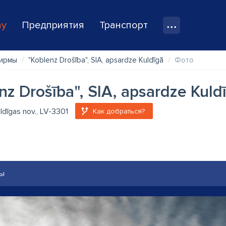
ay
Предприятия
Транспорт
ирмы
"Koblenz Drošība", SIA, apsardze Kuldīgā
Фото
nz Drošība", SIA, apsardze Kuld
uldīgas nov., LV-3301
Как добраться?
ы