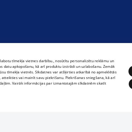
zlabotu tīmekļa vietnes darbību., nosūtītu personalizētu reklāmu un
as datu apkopošanu, kā arī produktu izstrādi un uzlabošanu. Zemāk
su tīmekļa vietnēs. Sīkdatnes var atšķirties atkarībā no apmeklētās
, atteikties vai mainīt savu piekrišanu. Piekrišanas sniegšana, kā arī
adaļām. Vairāk informācijas par izmantotajām sīkdatnēm skatīt
ĒRĶĒŠANA
FUNKCIONĀLĀS
NEKLASIFICĒTĀS