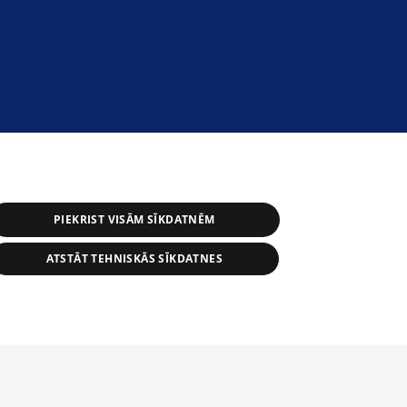
PIEKRIST VISĀM SĪKDATNĒM
ATSTĀT TEHNISKĀS SĪKDATNES