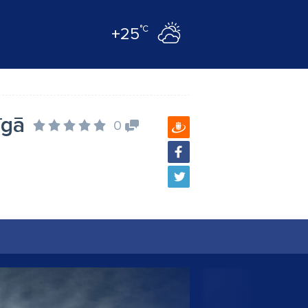
°C
+25
īgā
0