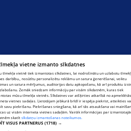
 tīmekļa vietne izmanto sīkdatnes
 tīmekļa vietnē tiek izmantotas sīkdatnes, lai nodrošinātu un uzlabotu tīmek
nes darbību., nosūtītu personalizētu reklāmu un satura ģenerēšanai, veiktu
āmas un satura mērījumus, auditorijas datu apkopošanu, kā arī produktu izst
zlabošanu. Zemāk sniedzam informāciju par visām sīkdatnēm, kuras tiek
ntotas mūsu tīmekļa vietnēs. Sīkdatnes var atšķirties atkarībā no apmeklētā
rneta vietnes sadaļas. Lietotājam jebkurā brīdī ir iespēja piekrist, atteikties va
īt savu piekrišanu. Piekrišanas sniegšana, kā arī tās atsaukšana vai mainīša
ecas uz visām interneta vietnes sadaļām. Vairāk informācijas par izmantotaj
atnēm skatīt
sīkdatņu izmantošanas noteikumos.
ĪT VISUS PARTNERUS
(1718) →