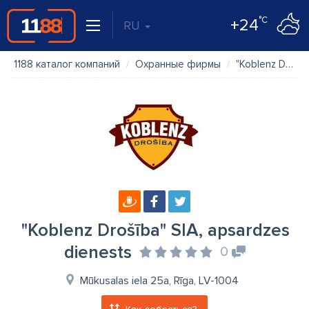
°C
+24
RU
1188 каталог компаний
Охранные фирмы
"Koblenz Drošība" SIA, apsardzes dienests
"Koblenz Drošība" SIA, apsardzes
dienests
0
Mūkusalas iela 25a, Rīga, LV-1004