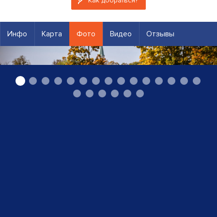
Как добраться?
Инфо
Карта
Фото
Видео
Отзывы
«Koblenz Drodrošība» ООО, охранные услуги