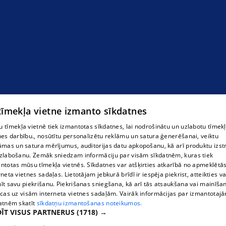
 tīmekļa vietne izmanto sīkdatnes
 tīmekļa vietnē tiek izmantotas sīkdatnes, lai nodrošinātu un uzlabotu tīmek
nes darbību., nosūtītu personalizētu reklāmu un satura ģenerēšanai, veiktu
āmas un satura mērījumus, auditorijas datu apkopošanu, kā arī produktu izst
Очки
zlabošanu. Zemāk sniedzam informāciju par visām sīkdatnēm, kuras tiek
ntotas mūsu tīmekļa vietnēs. Sīkdatnes var atšķirties atkarībā no apmeklētā
rneta vietnes sadaļas. Lietotājam jebkurā brīdī ir iespēja piekrist, atteikties va
īt savu piekrišanu. Piekrišanas sniegšana, kā arī tās atsaukšana vai mainīša
ecas uz visām interneta vietnes sadaļām. Vairāk informācijas par izmantotaj
atnēm skatīt
sīkdatņu izmantošanas noteikumos.
ĪT VISUS PARTNERUS
(1718) →