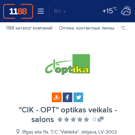
°C
+15
RU
1188 каталог компаний
Оптика, контактные линзы
"CIK - OPT" optikas veikals - salons
"CIK - OPT" optikas veikals -
salons
0
Rīgas iela 11a, T/C "Valdeka", Jelgava, LV-3002