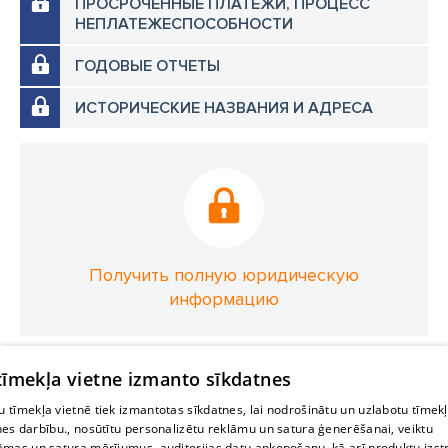
ПРОСРОЧЕННЫЕ ПЛАТЕЖИ, ПРОЦЕСС
НЕПЛАТЕЖЕСПОСОБНОСТИ
ГОДОВЫЕ ОТЧЕТЫ
ИСТОРИЧЕСКИЕ НАЗВАНИЯ И АДРЕСА
Получить полную юридическую
информацию
 tīmekļa vietne izmanto sīkdatnes
 tīmekļa vietnē tiek izmantotas sīkdatnes, lai nodrošinātu un uzlabotu tīmek
nes darbību., nosūtītu personalizētu reklāmu un satura ģenerēšanai, veiktu
āmas un satura mērījumus, auditorijas datu apkopošanu, kā arī produktu izst