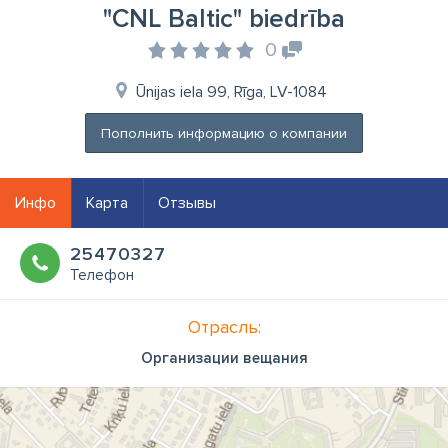
"CNL Baltic" biedrība
0
Ūnijas iela 99, Rīga, LV-1084
Пополнить информацию о компании
Инфо
Карта
Отзывы
25470327
Телефон
Отрасль:
Организации вещания