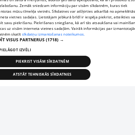
zlabošanu. Zemāk sniedzam informāciju par visām sīkdatnēm, kuras tiek
ntotas mūsu tīmekļa vietnēs. Sīkdatnes var atšķirties atkarībā no apmeklētā
rneta vietnes sadaļas. Lietotājam jebkurā brīdī ir iespēja piekrist, atteikties va
īt savu piekrišanu. Piekrišanas sniegšana, kā arī tās atsaukšana vai mainīša
ecas uz visām interneta vietnes sadaļām. Vairāk informācijas par izmantotaj
atnēm skatīt
sīkdatņu izmantošanas noteikumos.
ĪT VISUS PARTNERUS
(1718) →
PIELĀGOT IZVĒLI
PIEKRIST VISĀM SĪKDATNĒM
ATSTĀT TEHNISKĀS SĪKDATNES
TEHNISKĀS/OBLIGĀTĀS
STATISTIKAS
MĒRĶĒŠANA
FUNKCIONĀLĀS
NEKLASIFICĒTĀS
ehniskās/obligātās
Statistikas
Mērķēšana
Funkcionālās
Neklasificēt