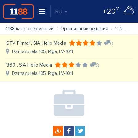
°C
+20
RU
1188 каталог компаний
Организации вещания
"CNL Baltic" biedrība
“STV Pirmā!”, SIA Helio Media
0
Dzirnavu iela 105, Rīga, LV-1011
“360”, SIA Helio Media
0
Dzirnavu iela 105, Rīga, LV-1011