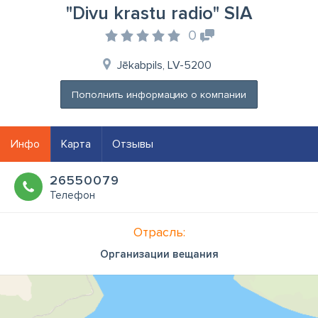
"Divu krastu radio" SIA
0
Jēkabpils, LV-5200
Пополнить информацию о компании
Инфо
Карта
Отзывы
26550079
Телефон
Отрасль:
Организации вещания