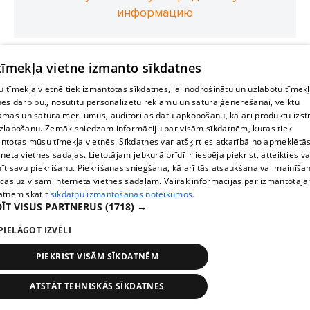
информацию
 tīmekļa vietne izmanto sīkdatnes
 tīmekļa vietnē tiek izmantotas sīkdatnes, lai nodrošinātu un uzlabotu tīmek
nes darbību., nosūtītu personalizētu reklāmu un satura ģenerēšanai, veiktu
āmas un satura mērījumus, auditorijas datu apkopošanu, kā arī produktu izst
zlabošanu. Zemāk sniedzam informāciju par visām sīkdatnēm, kuras tiek
ntotas mūsu tīmekļa vietnēs. Sīkdatnes var atšķirties atkarībā no apmeklētā
rneta vietnes sadaļas. Lietotājam jebkurā brīdī ir iespēja piekrist, atteikties va
īt savu piekrišanu. Piekrišanas sniegšana, kā arī tās atsaukšana vai mainīša
ecas uz visām interneta vietnes sadaļām. Vairāk informācijas par izmantotaj
atnēm skatīt
sīkdatņu izmantošanas noteikumos.
ĪT VISUS PARTNERUS
(1718) →
PIELĀGOT IZVĒLI
PIEKRIST VISĀM SĪKDATNĒM
ATSTĀT TEHNISKĀS SĪKDATNES