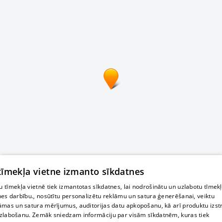
 tīmekļa vietne izmanto sīkdatnes
 tīmekļa vietnē tiek izmantotas sīkdatnes, lai nodrošinātu un uzlabotu tīmek
nes darbību., nosūtītu personalizētu reklāmu un satura ģenerēšanai, veiktu
āmas un satura mērījumus, auditorijas datu apkopošanu, kā arī produktu izst
zlabošanu. Zemāk sniedzam informāciju par visām sīkdatnēm, kuras tiek