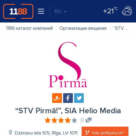
°C
+21
RU
1188 каталог компаний
Организации вещания
“STV Pirmā!”, SIA Helio Media
“STV Pirmā!”, SIA Helio Media
0
Dzirnavu iela 105, Rīga, LV-1011
Как добраться?