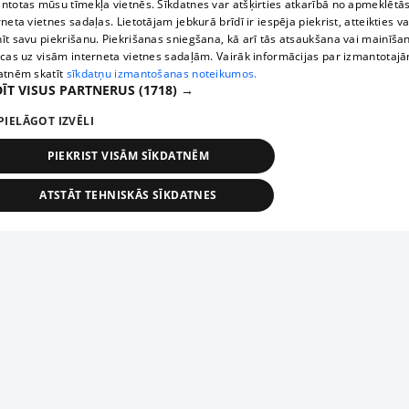
ntotas mūsu tīmekļa vietnēs. Sīkdatnes var atšķirties atkarībā no apmeklētā
rneta vietnes sadaļas. Lietotājam jebkurā brīdī ir iespēja piekrist, atteikties va
īt savu piekrišanu. Piekrišanas sniegšana, kā arī tās atsaukšana vai mainīša
ecas uz visām interneta vietnes sadaļām. Vairāk informācijas par izmantotaj
atnēm skatīt
sīkdatņu izmantošanas noteikumos.
ĪT VISUS PARTNERUS
(1718) →
PIELĀGOT IZVĒLI
PIEKRIST VISĀM SĪKDATNĒM
ATSTĀT TEHNISKĀS SĪKDATNES
TEHNISKĀS/OBLIGĀTĀS
STATISTIKAS
MĒRĶĒŠANA
FUNKCIONĀLĀS
NEKLASIFICĒTĀS
ehniskās/obligātās
Statistikas
Mērķēšana
Funkcionālās
Neklasificēt
niskās/obligātās sīkdatnes nepieciešamas, lai lietotājs varētu brīvi apmeklēt un pārlūk
Добавь свое предприятие
ekļa vietni un izmantot tās piedāvātās iespējas. Bez šīm sīkdatnēm tīmekļa vietne neva