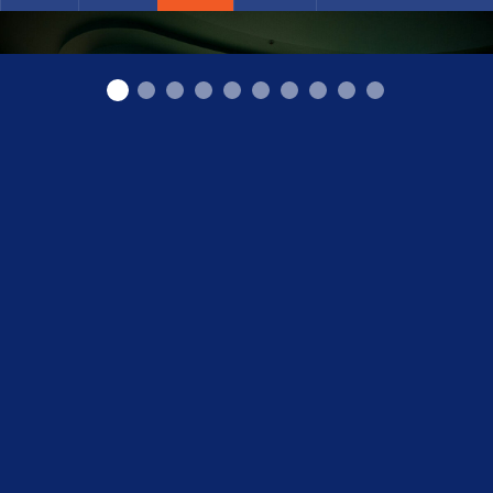
GUNSnLASERS izklaides parks, "Galerija centrs"