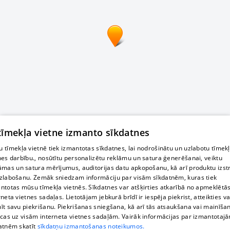
 tīmekļa vietne izmanto sīkdatnes
 tīmekļa vietnē tiek izmantotas sīkdatnes, lai nodrošinātu un uzlabotu tīmek
nes darbību., nosūtītu personalizētu reklāmu un satura ģenerēšanai, veiktu
āmas un satura mērījumus, auditorijas datu apkopošanu, kā arī produktu izst
zlabošanu. Zemāk sniedzam informāciju par visām sīkdatnēm, kuras tiek
ntotas mūsu tīmekļa vietnēs. Sīkdatnes var atšķirties atkarībā no apmeklētā
rneta vietnes sadaļas. Lietotājam jebkurā brīdī ir iespēja piekrist, atteikties va
īt savu piekrišanu. Piekrišanas sniegšana, kā arī tās atsaukšana vai mainīša
ecas uz visām interneta vietnes sadaļām. Vairāk informācijas par izmantotaj
atnēm skatīt
sīkdatņu izmantošanas noteikumos.