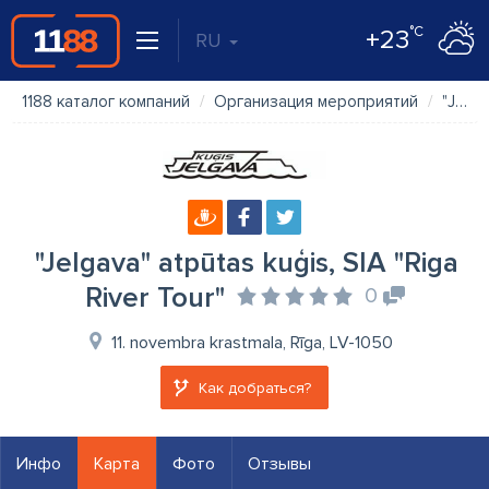
°C
+23
RU
1188 каталог компаний
Организация мероприятий
"Jelgava" atpūtas kuģis, SIA "Riga River Tour"
"Jelgava" atpūtas kuģis, SIA "Riga
River Tour"
0
11. novembra krastmala, Rīga, LV-1050
Как добраться?
Инфо
Карта
Фото
Отзывы