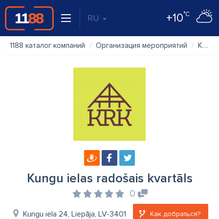
°C
+10
RU
1188 каталог компаний
Организация мероприятий
Kungu ielas radošais kvartāls
Kungu ielas radošais kvartāls
0
Kungu iela 24, Liepāja, LV-3401
Как добраться?