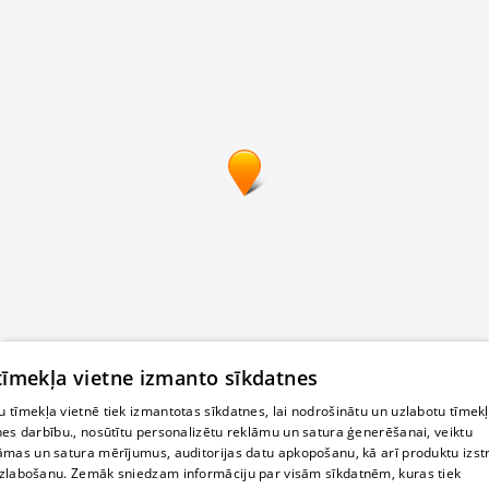
 tīmekļa vietne izmanto sīkdatnes
 tīmekļa vietnē tiek izmantotas sīkdatnes, lai nodrošinātu un uzlabotu tīmek
nes darbību., nosūtītu personalizētu reklāmu un satura ģenerēšanai, veiktu
āmas un satura mērījumus, auditorijas datu apkopošanu, kā arī produktu izst
zlabošanu. Zemāk sniedzam informāciju par visām sīkdatnēm, kuras tiek