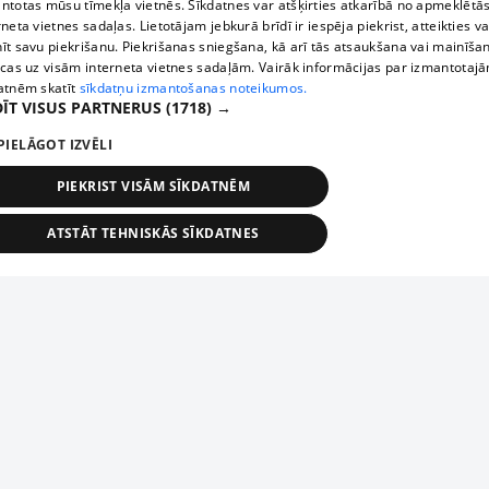
ntotas mūsu tīmekļa vietnēs. Sīkdatnes var atšķirties atkarībā no apmeklētā
rneta vietnes sadaļas. Lietotājam jebkurā brīdī ir iespēja piekrist, atteikties va
īt savu piekrišanu. Piekrišanas sniegšana, kā arī tās atsaukšana vai mainīša
ecas uz visām interneta vietnes sadaļām. Vairāk informācijas par izmantotaj
atnēm skatīt
sīkdatņu izmantošanas noteikumos.
ĪT VISUS PARTNERUS
(1718) →
PIELĀGOT IZVĒLI
PIEKRIST VISĀM SĪKDATNĒM
ATSTĀT TEHNISKĀS SĪKDATNES
TEHNISKĀS/OBLIGĀTĀS
STATISTIKAS
MĒRĶĒŠANA
FUNKCIONĀLĀS
NEKLASIFICĒTĀS
ehniskās/obligātās
Statistikas
Mērķēšana
Funkcionālās
Neklasificēt
niskās/obligātās sīkdatnes nepieciešamas, lai lietotājs varētu brīvi apmeklēt un pārlūk
Добавь свое предприятие
ekļa vietni un izmantot tās piedāvātās iespējas. Bez šīm sīkdatnēm tīmekļa vietne neva