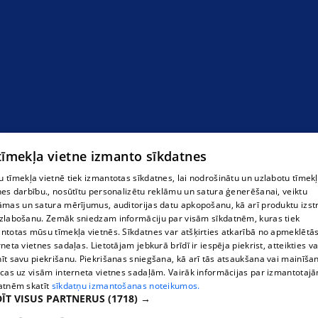
 tīmekļa vietne izmanto sīkdatnes
 tīmekļa vietnē tiek izmantotas sīkdatnes, lai nodrošinātu un uzlabotu tīmek
nes darbību., nosūtītu personalizētu reklāmu un satura ģenerēšanai, veiktu
āmas un satura mērījumus, auditorijas datu apkopošanu, kā arī produktu izst
zlabošanu. Zemāk sniedzam informāciju par visām sīkdatnēm, kuras tiek
ntotas mūsu tīmekļa vietnēs. Sīkdatnes var atšķirties atkarībā no apmeklētā
rneta vietnes sadaļas. Lietotājam jebkurā brīdī ir iespēja piekrist, atteikties va
īt savu piekrišanu. Piekrišanas sniegšana, kā arī tās atsaukšana vai mainīša
ecas uz visām interneta vietnes sadaļām. Vairāk informācijas par izmantotaj
atnēm skatīt
sīkdatņu izmantošanas noteikumos.
ĪT VISUS PARTNERUS
(1718) →