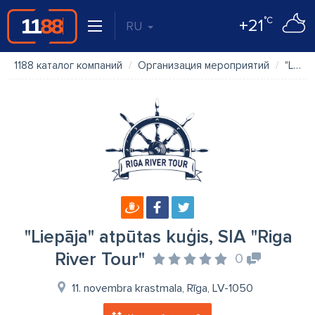
°C
+21
RU
1188 каталог компаний
Организация мероприятий
"Liepāja" atpūtas kuģis, SIA "Riga River Tour"
"Liepāja" atpūtas kuģis, SIA "Riga
River Tour"
0
11. novembra krastmala, Rīga, LV-1050