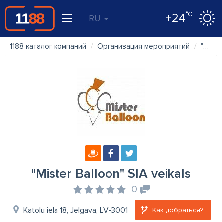
°C
+24
RU
1188 каталог компаний
Организация мероприятий
"Mister Balloon" SIA veikals
"Mister Balloon" SIA veikals
0
Katoļu iela 18, Jelgava, LV-3001
Как добраться?