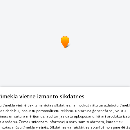
 tīmekļa vietne izmanto sīkdatnes
 tīmekļa vietnē tiek izmantotas sīkdatnes, lai nodrošinātu un uzlabotu tīmek
nes darbību., nosūtītu personalizētu reklāmu un satura ģenerēšanai, veiktu
āmas un satura mērījumus, auditorijas datu apkopošanu, kā arī produktu izst
zlabošanu. Zemāk sniedzam informāciju par visām sīkdatnēm, kuras tiek
ntotas mūsu tīmekļa vietnēs. Sīkdatnes var atšķirties atkarībā no apmeklētā