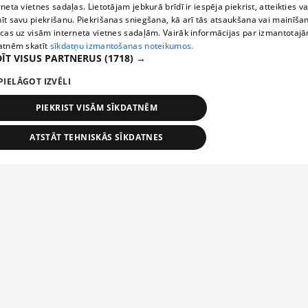
rneta vietnes sadaļas. Lietotājam jebkurā brīdī ir iespēja piekrist, atteikties va
īt savu piekrišanu. Piekrišanas sniegšana, kā arī tās atsaukšana vai mainīša
ecas uz visām interneta vietnes sadaļām. Vairāk informācijas par izmantotaj
atnēm skatīt
sīkdatņu izmantošanas noteikumos.
ĪT VISUS PARTNERUS
(1718) →
PIELĀGOT IZVĒLI
PIEKRIST VISĀM SĪKDATNĒM
ATSTĀT TEHNISKĀS SĪKDATNES
TEHNISKĀS/OBLIGĀTĀS
STATISTIKAS
MĒRĶĒŠANA
FUNKCIONĀLĀS
NEKLASIFICĒTĀS
ehniskās/obligātās
Statistikas
Mērķēšana
Funkcionālās
Neklasificēt
niskās/obligātās sīkdatnes nepieciešamas, lai lietotājs varētu brīvi apmeklēt un pārlūk
Добавь свое предприятие
ekļa vietni un izmantot tās piedāvātās iespējas. Bez šīm sīkdatnēm tīmekļa vietne neva
nvērtīgi darboties un sniegt lietotājam nepieciešamo informāciju.