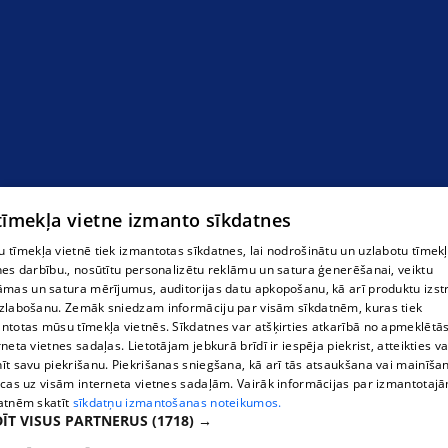
 tīmekļa vietne izmanto sīkdatnes
 tīmekļa vietnē tiek izmantotas sīkdatnes, lai nodrošinātu un uzlabotu tīmek
nes darbību., nosūtītu personalizētu reklāmu un satura ģenerēšanai, veiktu
āmas un satura mērījumus, auditorijas datu apkopošanu, kā arī produktu izst
zlabošanu. Zemāk sniedzam informāciju par visām sīkdatnēm, kuras tiek
ntotas mūsu tīmekļa vietnēs. Sīkdatnes var atšķirties atkarībā no apmeklētā
rneta vietnes sadaļas. Lietotājam jebkurā brīdī ir iespēja piekrist, atteikties va
īt savu piekrišanu. Piekrišanas sniegšana, kā arī tās atsaukšana vai mainīša
ecas uz visām interneta vietnes sadaļām. Vairāk informācijas par izmantotaj
atnēm skatīt
sīkdatņu izmantošanas noteikumos.
ĪT VISUS PARTNERUS
(1718) →