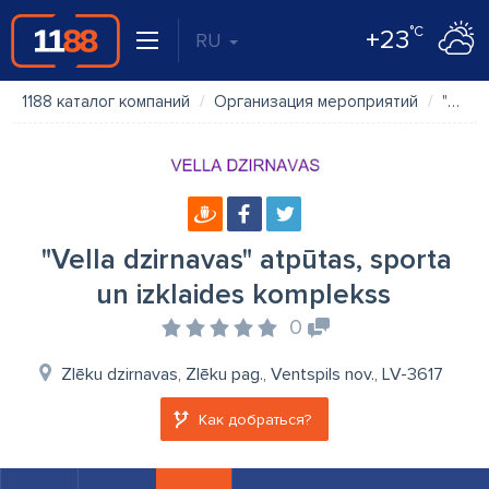
°C
+23
RU
1188 каталог компаний
Организация мероприятий
"Vella dzirnavas" atpūtas, sporta un izklaides komplekss
"Vella dzirnavas" atpūtas, sporta
un izklaides komplekss
0
Zlēku dzirnavas, Zlēku pag., Ventspils nov., LV-3617
Как добраться?