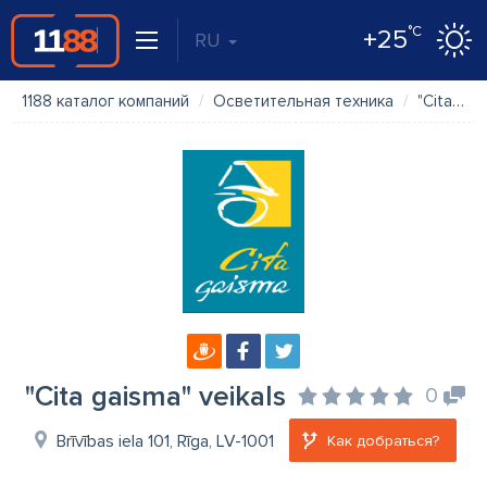
°C
+25
RU
1188 каталог компаний
Осветительная техника
"Cita gaisma" veikals
"Cita gaisma" veikals
0
Brīvības iela 101, Rīga, LV-1001
Как добраться?