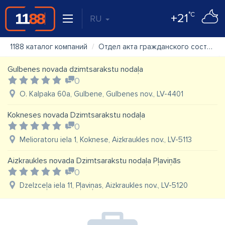
°C
+21
RU
1188 каталог компаний
Отдел акта гражданского состояния, загс
Gulbenes novada dzimtsarakstu nodaļa
0
O. Kalpaka 60a, Gulbene, Gulbenes nov., LV-4401
Kokneses novada Dzimtsarakstu nodaļa
0
Melioratoru iela 1, Koknese, Aizkraukles nov., LV-5113
Aizkraukles novada Dzimtsarakstu nodaļa Pļaviņās
0
Dzelzceļa iela 11, Pļaviņas, Aizkraukles nov., LV-5120