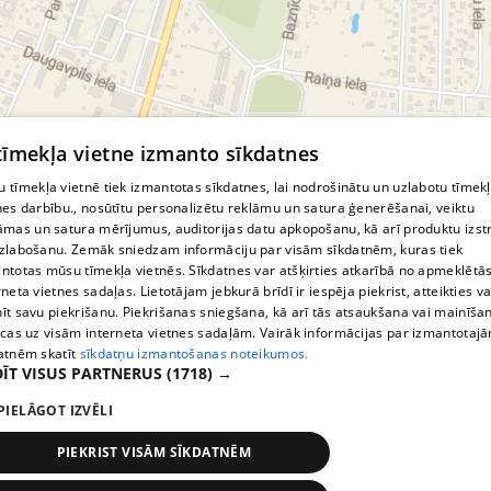
© MapTiler
© OpenStreetMap contributors
 tīmekļa vietne izmanto sīkdatnes
 tīmekļa vietnē tiek izmantotas sīkdatnes, lai nodrošinātu un uzlabotu tīmek
nes darbību., nosūtītu personalizētu reklāmu un satura ģenerēšanai, veiktu
āmas un satura mērījumus, auditorijas datu apkopošanu, kā arī produktu izst
zlabošanu. Zemāk sniedzam informāciju par visām sīkdatnēm, kuras tiek
ntotas mūsu tīmekļa vietnēs. Sīkdatnes var atšķirties atkarībā no apmeklētā
rneta vietnes sadaļas. Lietotājam jebkurā brīdī ir iespēja piekrist, atteikties va
īt savu piekrišanu. Piekrišanas sniegšana, kā arī tās atsaukšana vai mainīša
ecas uz visām interneta vietnes sadaļām. Vairāk informācijas par izmantotaj
atnēm skatīt
sīkdatņu izmantošanas noteikumos.
ĪT VISUS PARTNERUS
(1718) →
PIELĀGOT IZVĒLI
PIEKRIST VISĀM SĪKDATNĒM