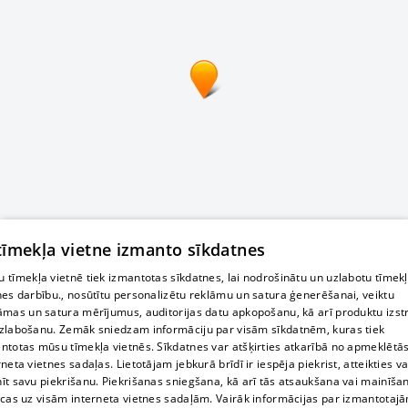
 tīmekļa vietne izmanto sīkdatnes
 tīmekļa vietnē tiek izmantotas sīkdatnes, lai nodrošinātu un uzlabotu tīmek
nes darbību., nosūtītu personalizētu reklāmu un satura ģenerēšanai, veiktu
āmas un satura mērījumus, auditorijas datu apkopošanu, kā arī produktu izst
zlabošanu. Zemāk sniedzam informāciju par visām sīkdatnēm, kuras tiek
ntotas mūsu tīmekļa vietnēs. Sīkdatnes var atšķirties atkarībā no apmeklētā
rneta vietnes sadaļas. Lietotājam jebkurā brīdī ir iespēja piekrist, atteikties va
īt savu piekrišanu. Piekrišanas sniegšana, kā arī tās atsaukšana vai mainīša
ecas uz visām interneta vietnes sadaļām. Vairāk informācijas par izmantotaj