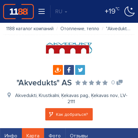
°C
+19
RU
1188 каталог компаний
Отопление, тепло
"Akvedukts" AS
"Akvedukts" AS
0
Akvedukti, Krustkalni, Ķekavas pag., Ķekavas nov., LV-
2111
Как добраться?
Инфо
Карта
Фото
Отзывы