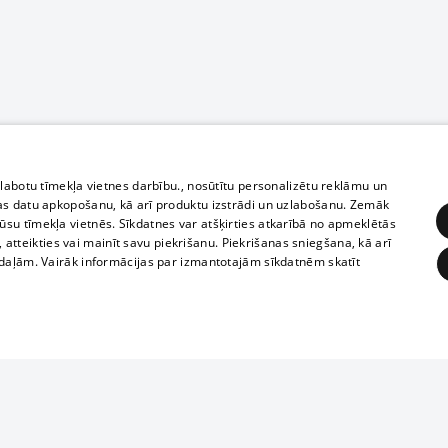
zlabotu tīmekļa vietnes darbību., nosūtītu personalizētu reklāmu un
as datu apkopošanu, kā arī produktu izstrādi un uzlabošanu. Zemāk
su tīmekļa vietnēs. Sīkdatnes var atšķirties atkarībā no apmeklētās
, atteikties vai mainīt savu piekrišanu. Piekrišanas sniegšana, kā arī
adaļām. Vairāk informācijas par izmantotajām sīkdatnēm skatīt
ĒRĶĒŠANA
FUNKCIONĀLĀS
NEKLASIFICĒTĀS
Полное или ч