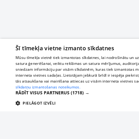
Šī tīmekļa vietne izmanto sīkdatnes
Mūsu tīmekļa vietnē tiek izmantotas sīkdatnes, lai nodrošinātu un u
satura ģenerēšanai, veiktu reklāmas un satura mērījumus, auditorij
sniedzam informāciju par visām sīkdatnēm, kuras tiek izmantotas mū
interneta vietnes sadaļas. Lietotājam jebkurā brīdī ir iespēja piekrist
tās atsaukšana vai mainīšana attiecas uz visām interneta vietnes s
sīkdatņu izmantošanas noteikumos.
RĀDĪT VISUS PARTNERUS
(1718) →
PIELĀGOT IZVĒLI
TEHNISKĀS/OBLIGĀTĀS
STATISTIKAS
M