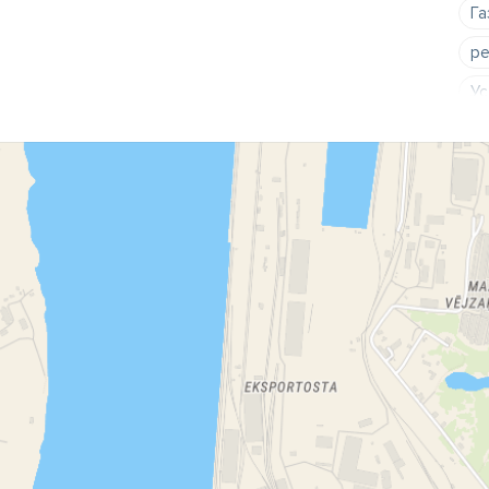
Га
ре
Ус
мо
мо
То
гр
то
от
ус
мо
ра