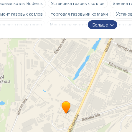
зовые котлы Buderus
Установка газовых котлов
Замена г
монт газовых котлов
торговля газовыми котлами
Устано
тановка радиаторов
Монтаж радиаторов
устройство си
Больше
нтаж систем теплых полов
монтаж систем канализации
з
нтаж систем водоснабжения
замена систем канализации
рговля тепловыми насосами
Установка австрийских гранульн
анульные котлы
гранульные котлы Frolling
сервис грануль
рговля гранульными котлами
отопительные котлы
тепло
опление
тепловой насос
тепловые насосы
тепловой 
тановка теплых полов
установка полов с подогревом
те
нтаж отопительного оборудования
ремонт отопительных с
диатор
радиаторы