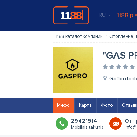
RU
1188 pl
1188 каталог компаний
Отопление, 
"GAS PR
Ganību dambi
Инфо
Карта
Фото
Отзыв
29421514
Oтп
Mobilais tālrunis
info@