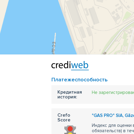
Платежеспособность
Кредитная
Не зарегистрирова
история:
Crefo
"GAS PRO" SIA, Gāz
Score
Индекс для оценки
обязательств) в те