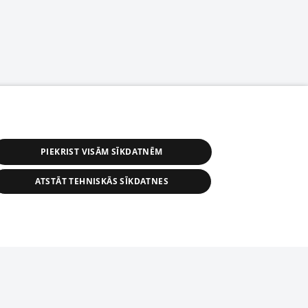
PIEKRIST VISĀM SĪKDATNĒM
ATSTĀT TEHNISKĀS SĪKDATNES
астичное распространение или