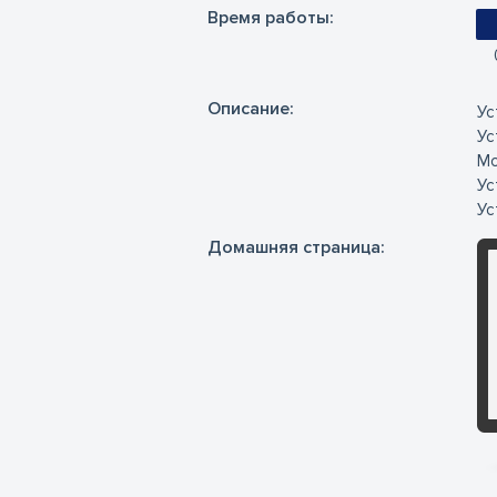
Время работы:
Oписание:
Ус
Ус
Мо
Ус
Ус
Домашняя страница: