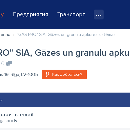
ay
Предприятия
Транспорт
тепло
"GAS PRO" SIA, Gāzes un granulu apkures sistēmas
O" SIA, Gāzes un granulu apku
0
s 19, Rīga, LV-1005
Как добраться?
ы
равить email
gaspro.lv