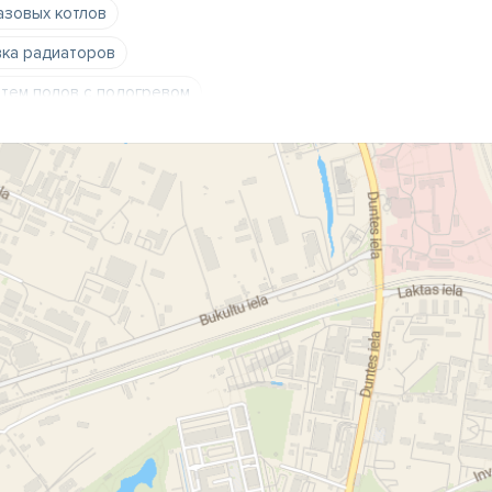
азовых котлов
вка радиаторов
стем полов с подогревом
амена
Установка тепловых насосов
ых котлов «Frolling»
ных котлов
насосы
тепловые насосы
насос
Торговля теплыми полами
хническое обслуживание
истем
подключение отопления