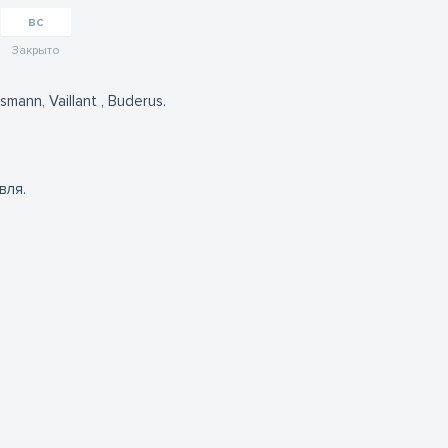
вс
Закрыто
ann, Vaillant , Buderus.
вля.