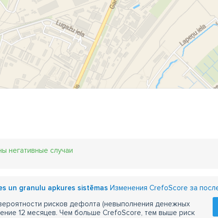
ны негативные случаи
es un granulu apkures sistēmas
Изменения CrefoScore за посл
 вероятности рисков дефолта (невыполнения денежных
чение 12 месяцев. Чем больше CrefoScore, тем выше риск