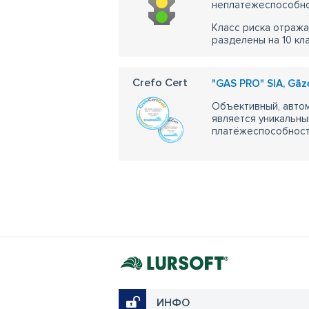
неплатежеспособно
Класс риска отража
разделены на 10 кл
Crefo Cert
"GAS PRO" SIA, Gāz
Объективный, автом
является уникальны
платёжеспособности
ИНФО