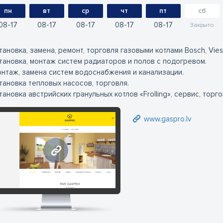
пн
вт
ср
чт
пт
сб
08
17
08
17
08
17
08
17
08
17
Закрыто
тановка, замена, ремонт, торговля газовыми котлами Bosch, Viessm
тановка, монтаж систем радиаторов и полов с подогревом.
нтаж, замена систем водоснабжения и канализации.
тановка тепловых насосов, торговля.
тановка австрийских гранульных котлов «Frolling», сервис, торго
www.gaspro.lv
www.gaspro.lv