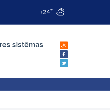
°C
+24
res sistēmas