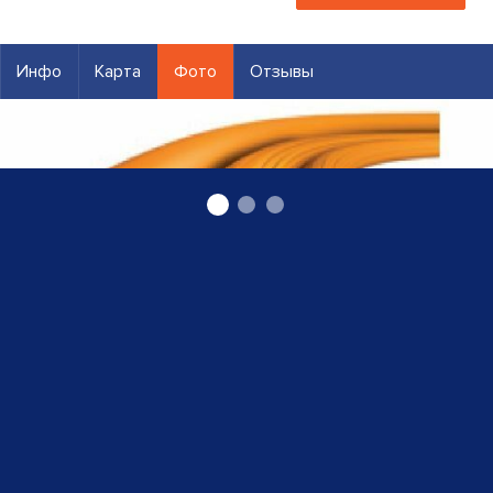
Инфо
Карта
Фото
Отзывы
VarioProFile многослойные профилированные
трубы Laser 16 х 2 мм и 11,6 х 1,5 мм