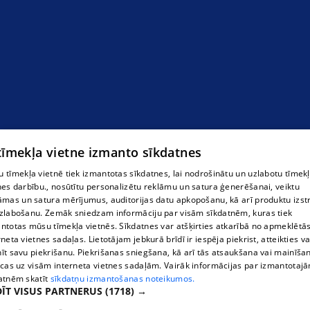
 tīmekļa vietne izmanto sīkdatnes
 tīmekļa vietnē tiek izmantotas sīkdatnes, lai nodrošinātu un uzlabotu tīmek
nes darbību., nosūtītu personalizētu reklāmu un satura ģenerēšanai, veiktu
āmas un satura mērījumus, auditorijas datu apkopošanu, kā arī produktu izst
zlabošanu. Zemāk sniedzam informāciju par visām sīkdatnēm, kuras tiek
ntotas mūsu tīmekļa vietnēs. Sīkdatnes var atšķirties atkarībā no apmeklētā
rneta vietnes sadaļas. Lietotājam jebkurā brīdī ir iespēja piekrist, atteikties va
īt savu piekrišanu. Piekrišanas sniegšana, kā arī tās atsaukšana vai mainīša
ecas uz visām interneta vietnes sadaļām. Vairāk informācijas par izmantotaj
atnēm skatīt
sīkdatņu izmantošanas noteikumos.
ĪT VISUS PARTNERUS
(1718) →