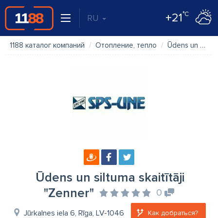
°C
+21
RU
1188 каталог компаний
Отопление, тепло
Ūdens un siltuma skaitītāji "Zenner"
Ūdens un siltuma skaitītāji
"Zenner"
0
Jūrkalnes iela 6, Rīga, LV-1046
Как добраться?