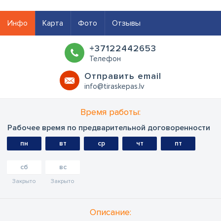
Инфо
Карта
Фото
Отзывы
+37122442653
Телефон
Oтправить email
info@tiraskepas.lv
Время работы:
Рабочее время по предварительной договоренности
пн
вт
ср
чт
пт
сб
вс
Закрыто
Закрыто
Oписание: