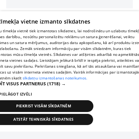
 tīmekļa vietne izmanto sīkdatnes
 tīmekļa vietnē tiek izmantotas sīkdatnes, lai nodrošinātu un uzlabotu tīmek
nes darbību., nosūtītu personalizētu reklāmu un satura ģenerēšanai, veiktu
āmas un satura mērījumus, auditorijas datu apkopošanu, kā arī produktu izst
zlabošanu. Zemāk sniedzam informāciju par visām sīkdatnēm, kuras tiek
ntotas mūsu tīmekļa vietnēs. Sīkdatnes var atšķirties atkarībā no apmeklētā
rneta vietnes sadaļas. Lietotājam jebkurā brīdī ir iespēja piekrist, atteikties va
īt savu piekrišanu. Piekrišanas sniegšana, kā arī tās atsaukšana vai mainīša
ecas uz visām interneta vietnes sadaļām. Vairāk informācijas par izmantotaj
atnēm skatīt
sīkdatņu izmantošanas noteikumos.
ĪT VISUS PARTNERUS
(1718) →
PIELĀGOT IZVĒLI
PIEKRIST VISĀM SĪKDATNĒM
ATSTĀT TEHNISKĀS SĪKDATNES
TEHNISKĀS/OBLIGĀTĀS
STATISTIKAS
MĒRĶĒŠANA