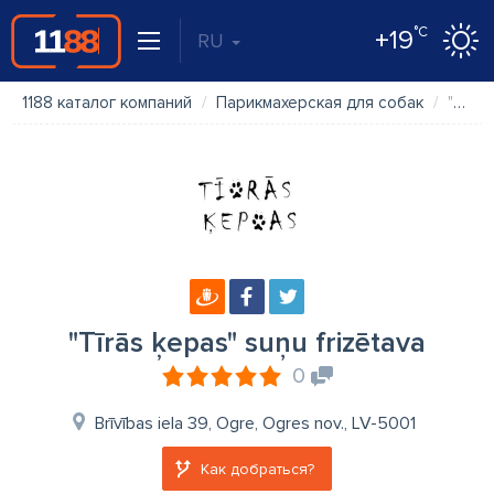
°C
+19
RU
1188 каталог компаний
Парикмахерская для собак
"Tīrās ķepas" suņu frizētava
"Tīrās ķepas" suņu frizētava
0
Brīvības iela 39, Ogre, Ogres nov., LV-5001
Как добраться?