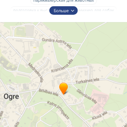
парикмахерская для животных
подготовка к выставкам
парикмахер для собак
Больше
мытье собак
сушка собак
стрижка собак
тримминг собак
чистка ушей и глаз
стрижка когтей для собак
расслабляющий массаж для собак
консультации
специалист по уходу за красотой домашних животных