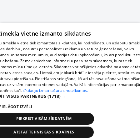
 tīmekļa vietne izmanto sīkdatnes
 tīmekļa vietnē tiek izmantotas sīkdatnes, lai nodrošinātu un uzlabotu tīmek
nes darbību., nosūtītu personalizētu reklāmu un satura ģenerēšanai, veiktu
āmas un satura mērījumus, auditorijas datu apkopošanu, kā arī produktu izst
zlabošanu. Zemāk sniedzam informāciju par visām sīkdatnēm, kuras tiek
ntotas mūsu tīmekļa vietnēs. Sīkdatnes var atšķirties atkarībā no apmeklētā
rneta vietnes sadaļas. Lietotājam jebkurā brīdī ir iespēja piekrist, atteikties va
īt savu piekrišanu. Piekrišanas sniegšana, kā arī tās atsaukšana vai mainīša
ecas uz visām interneta vietnes sadaļām. Vairāk informācijas par izmantotaj
atnēm skatīt
sīkdatņu izmantošanas noteikumos.
ĪT VISUS PARTNERUS
(1718) →
PIELĀGOT IZVĒLI
PIEKRIST VISĀM SĪKDATNĒM
ATSTĀT TEHNISKĀS SĪKDATNES