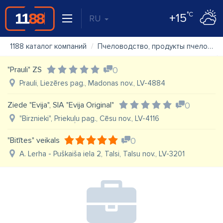
°C
+15
RU
1188 каталог компаний
Пчеловодство, продукты пчеловодства
"Prauli" ZS
0
Prauli, Liezēres pag., Madonas nov., LV-4884
Ziede "Evija", SIA "Evija Original"
0
"Birznieki", Priekuļu pag., Cēsu nov., LV-4116
"Bitītes" veikals
0
A. Lerha - Puškaiša iela 2, Talsi, Talsu nov., LV-3201