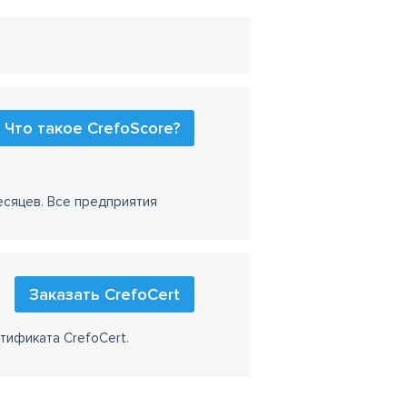
Что такое CrefoScore?
есяцев. Все предприятия
Заказать CrefoCert
тификата CrefoCert.