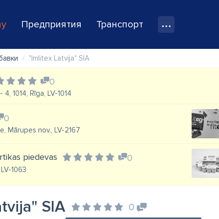
ay
Предприятия
Транспорт
бавки
"Imlitex Latvija" SIA
0
4, 1014, Rīga, LV-1014
0
e, Mārupes nov., LV-2167
rtikas piedevas
0
 LV-1063
atvija" SIA
0