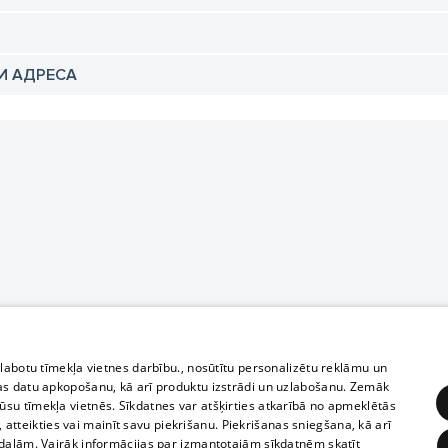
И АДРЕСА
zlabotu tīmekļa vietnes darbību., nosūtītu personalizētu reklāmu un
as datu apkopošanu, kā arī produktu izstrādi un uzlabošanu. Zemāk
su tīmekļa vietnēs. Sīkdatnes var atšķirties atkarībā no apmeklētās
, atteikties vai mainīt savu piekrišanu. Piekrišanas sniegšana, kā arī
adaļām. Vairāk informācijas par izmantotajām sīkdatnēm skatīt