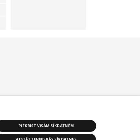
PIEKRIST VISĀM SĪKDATNĒM
ATSTĀT TEHNISKĀS SĪKDATNES