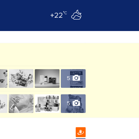
°C
+22
5
5