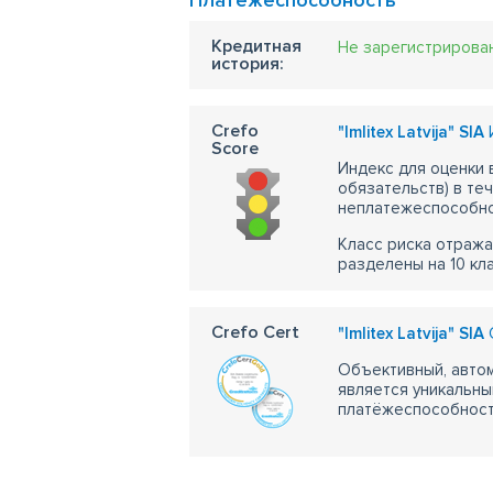
Платежеспособность
Кредитная
Не зарегистрирова
история:
Crefo
"Imlitex Latvija" SIA
И
Score
Индекс для оценки
обязательств) в те
неплатежеспособно
Класс риска отража
разделены на 10 кл
Crefo Cert
"Imlitex Latvija" SIA
С
Объективный, автом
является уникальны
платёжеспособности