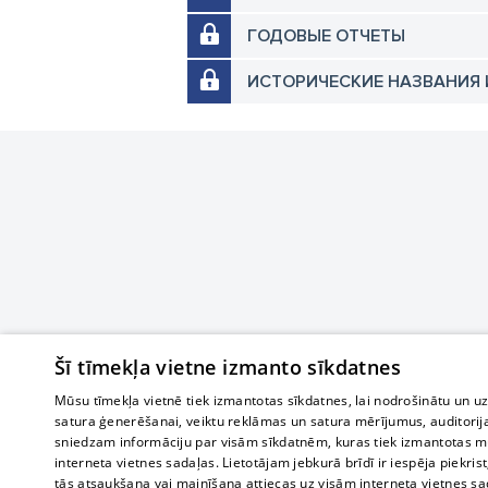
ГОДОВЫЕ ОТЧЕТЫ
ИСТОРИЧЕСКИЕ НАЗВАНИЯ 
Šī tīmekļa vietne izmanto sīkdatnes
Mūsu tīmekļa vietnē tiek izmantotas sīkdatnes, lai nodrošinātu un u
satura ģenerēšanai, veiktu reklāmas un satura mērījumus, auditorij
sniedzam informāciju par visām sīkdatnēm, kuras tiek izmantotas mū
interneta vietnes sadaļas. Lietotājam jebkurā brīdī ir iespēja piekrist
tās atsaukšana vai mainīšana attiecas uz visām interneta vietnes s