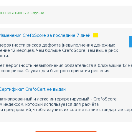
ны негативные случаи
зменения CrefoScore за последние 7 дней
 вероятности рисков дефолта (невыполнения денежных
чение 12 месяцев. Чем больше CrefoScore, тем выше риск
сти.
ет вероятность невыполнения обязательств в ближайшие 12 м
ассов риска. Служат для быстрого принятия решения.
ертификат CrefoCert не выдан
атизированный и легко интерпретируемый - CrefoScore
м индексом, который используется для расчёта
 предприятий, чтобы изучить их соответствие стандартам сер