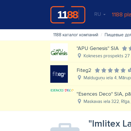
RU
1188 pl
1188 каталог компаний
Пищевые до
"APU Genesis" SIA
Kokneses prospekts 27 - 
Fiteg2
Malduguņu iela 4, Mārup
"Esences Deco" SIA, pā
Maskavas iela 322, Rīga,
"Imlitex L