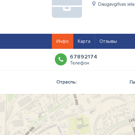
Daugavgrīvas iela
Инфо
Карта
Отзывы
67892174
Телефон
Отрасль:
Пи