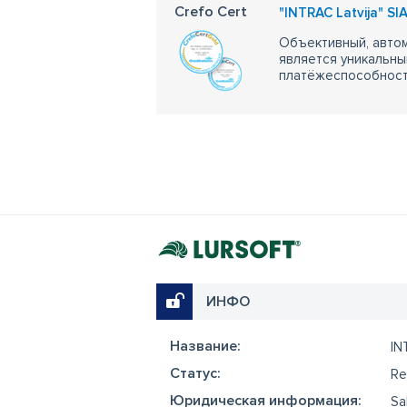
Crefo Cert
"INTRAC Latvija" SIA,
Объективный, автом
является уникальны
платёжеспособности
ИНФО
Название:
IN
Cтатус:
Re
Юридическая информация:
Sa