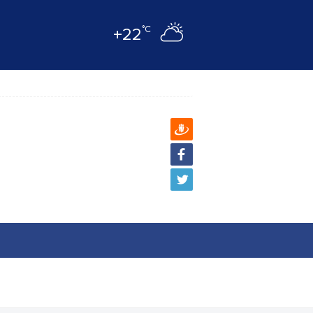
°C
+22