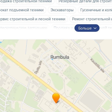
одажа строительной техники
Резервные детали для строит
окат подъемной техники
Экскаваторы
Гусеничные и кол
рвис строительной и лесной техники
Ремонт строительной 
лескопические загрузчики
Продажа и сервис подъемной те
Больше
зервные детали и сервис для тракторной техники.