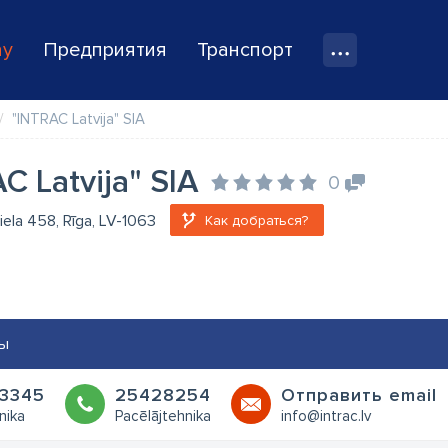
ay
Предприятия
Транспорт
"INTRAC Latvija" SIA
C Latvija" SIA
0
ela 458, Rīga, LV-1063
Как добраться?
ы
3345
25428254
Oтправить email
nika
Pacēlājtehnika
info@intrac.lv