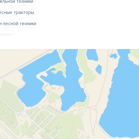
ельной техники
ёсные тракторы
и лесной техники
хники