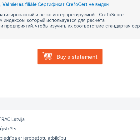
 Valmieras filiāle
Сертификат CrefoCert не выдан
атизированный и легко интерпретируемый - CrefoScore
м индексом, который используется для расчёта
 предприятий, чтобы изучить их соответствие стандартам сер
Buy a statement
TRAC Latvija
ģistrēts
biedrība ar ierobežotu atbildību