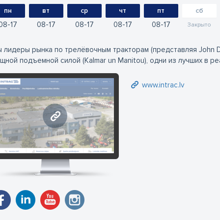
пн
вт
ср
чт
пт
сб
08
17
08
17
08
17
08
17
08
17
Закрыто
 лидеры рынка по трелёвочным тракторам (представляя John D
щной подъемной силой (Kalmar un Manitou), одни из лучших в р
www.intrac.lv
www.intrac.lv