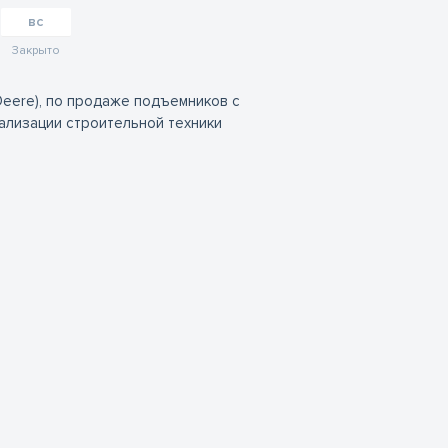
вс
Закрыто
eere), по продаже подъемников с
еализации строительной техники