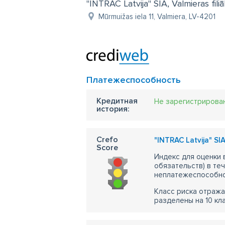
"INTRAC Latvija" SIA, Valmieras filiā
Mūrmuižas iela 11, Valmiera, LV-4201
Платежеспособность
Кредитная
Не зарегистрирова
история:
Crefo
"INTRAC Latvija" SIA,
Score
Индекс для оценки
обязательств) в те
неплатежеспособно
Класс риска отража
разделены на 10 кл