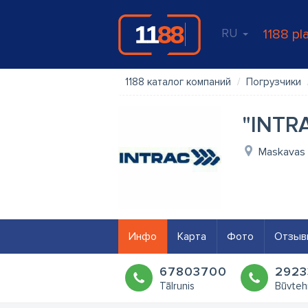
RU
1188 pl
1188 каталог компаний
Погрузчики
"INTRA
Maskavas i
Инфо
Карта
Фото
Отзыв
67803700
2923
Tālrunis
Būvteh