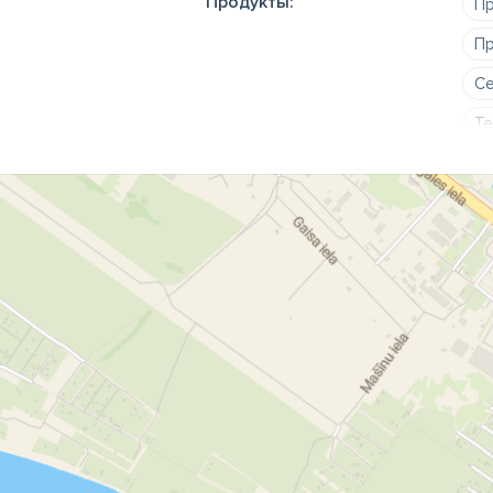
Продукты:
Пр
Пр
Се
Те
Ре