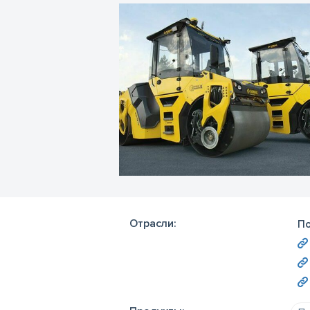
Отрасли:
По