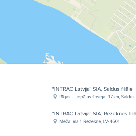
"INTRAC Latvija" SIA, Saldus filiāle
Rīgas - Liepājas šoseja, 97.km, Saldus,
"INTRAC Latvija" SIA, Rēzeknes filiā
Meža iela 1, Rēzekne, LV-4601