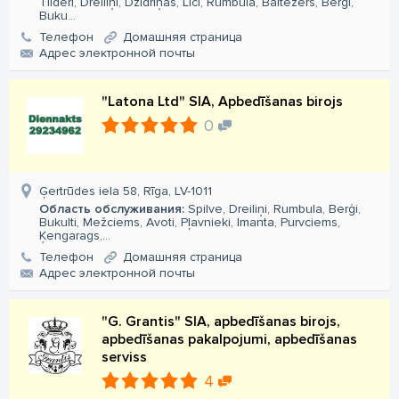
Tilderi, Dreiliņi, Dzidriņas, Līči, Rumbula, Baltezers, Berģi,
Buku...
Телефон
Домашняя страница
Aдрес электронной почты
"Latona Ltd" SIA, Apbedīšanas birojs
0
Ģertrūdes iela 58, Rīga, LV-1011
Область обслуживания:
Spilve, Dreiliņi, Rumbula, Berģi,
Bukulti, Mežciems, Avoti, Pļavnieki, Imanta, Purvciems,
Ķengarags,...
Телефон
Домашняя страница
Aдрес электронной почты
"G. Grantis" SIA, apbedīšanas birojs,
apbedīšanas pakalpojumi, apbedīšanas
serviss
4