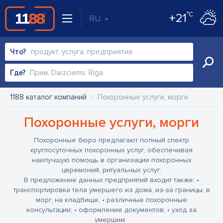
°C
+21
RU
Что?
Где?
1188 каталог компаний
Похоронные услуги, морги
Похоронные услуги, морги
Похоронные бюро предлагают полный спектр
круглосуточных похоронных услуг, обеспечивая
наилучшую помощь в организации похоронных
церемоний, ритуальных услуг.
В предложение данных предприятий входит также:
•
транспортировка тела умершего из дома, из-за границы, в
морг, на кладбище;
• различные похоронные
консультации;
• оформление документов;
• уход за
умершим.