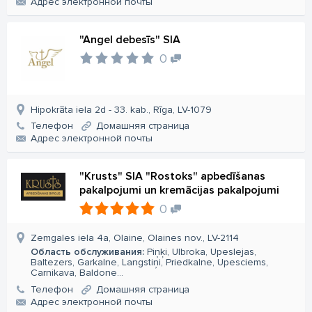
Aдрес электронной почты
"Angel debesīs" SIA
0
Hipokrāta iela 2d - 33. kab., Rīga, LV-1079
Телефон
Домашняя страница
Aдрес электронной почты
"Krusts" SIA "Rostoks" apbedīšanas
pakalpojumi un kremācijas pakalpojumi
0
Zemgales iela 4a, Olaine, Olaines nov., LV-2114
Область обслуживания:
Piņķi, Ulbroka, Upeslejas,
Baltezers, Garkalne, Langstiņi, Priedkalne, Upesciems,
Carnikava, Baldone...
Телефон
Домашняя страница
Aдрес электронной почты