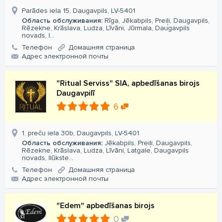
Parādes iela 15, Daugavpils, LV-5401
Область обслуживания:
Rīga, Jēkabpils, Preiļi, Daugavpils,
Rēzekne, Krāslava, Ludza, Līvāni, Jūrmala, Daugavpils
novads, I...
Телефон
Домашняя страница
Aдрес электронной почты
"Ritual Serviss" SIA, apbedīšanas birojs
Daugavpilī
6
1. preču iela 30b, Daugavpils, LV-5401
Область обслуживания:
Jēkabpils, Preiļi, Daugavpils,
Rēzekne, Krāslava, Ludza, Līvāni, Latgale, Daugavpils
novads, Ilūkste...
Телефон
Домашняя страница
Aдрес электронной почты
"Edem" apbedīšanas birojs
0