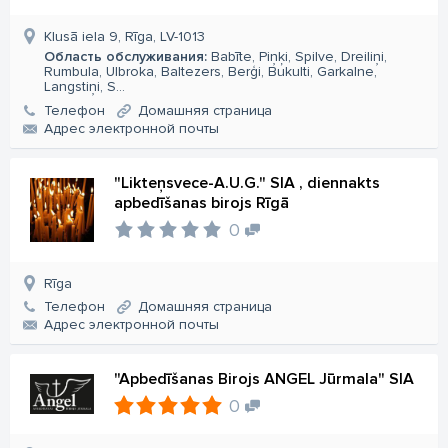
Klusā iela 9, Rīga, LV-1013
Область обслуживания:
Babīte, Piņķi, Spilve, Dreiliņi,
Rumbula, Ulbroka, Baltezers, Berģi, Bukulti, Garkalne,
Langstiņi, S...
Телефон
Домашняя страница
Aдрес электронной почты
"Likteņsvece-A.U.G." SIA , diennakts
apbedīšanas birojs Rīgā
0
Rīga
Телефон
Домашняя страница
Aдрес электронной почты
"Apbedīšanas Birojs ANGEL Jūrmala" SIA
0