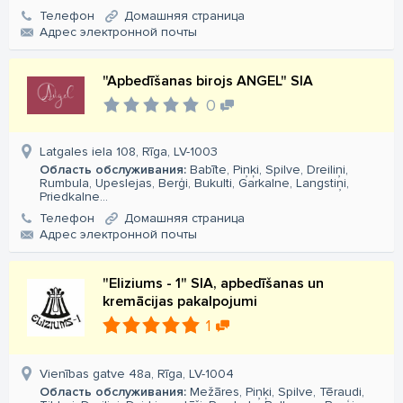
Телефон
Домашняя страница
Aдрес электронной почты
"Apbedīšanas birojs ANGEL" SIA
0
Latgales iela 108, Rīga, LV-1003
Область обслуживания:
Babīte, Piņķi, Spilve, Dreiliņi,
Rumbula, Upeslejas, Berģi, Bukulti, Garkalne, Langstiņi,
Priedkalne...
Телефон
Домашняя страница
Aдрес электронной почты
"Eliziums - 1" SIA, apbedīšanas un
kremācijas pakalpojumi
1
Vienības gatve 48a, Rīga, LV-1004
Область обслуживания:
Mežāres, Piņķi, Spilve, Tēraudi,