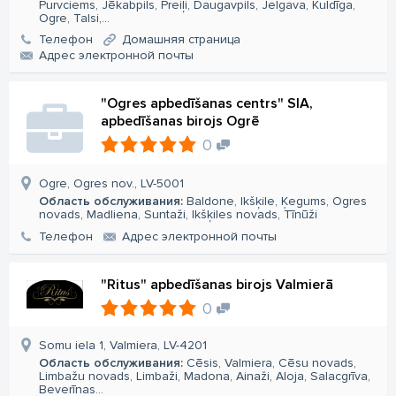
Purvciems, Jēkabpils, Preiļi, Daugavpils, Jelgava, Kuldīga,
Ogre, Talsi,...
Телефон
Домашняя страница
Aдрес электронной почты
"Ogres apbedīšanas centrs" SIA,
apbedīšanas birojs Ogrē
0
Ogre, Ogres nov., LV-5001
Область обслуживания:
Baldone, Ikšķile, Ķegums, Ogres
novads, Madliena, Suntaži, Ikšķiles novads, Tīnūži
Телефон
Aдрес электронной почты
"Ritus" apbedīšanas birojs Valmierā
0
Somu iela 1, Valmiera, LV-4201
Область обслуживания:
Cēsis, Valmiera, Cēsu novads,
Limbažu novads, Limbaži, Madona, Ainaži, Aloja, Salacgrīva,
Beverīnas...