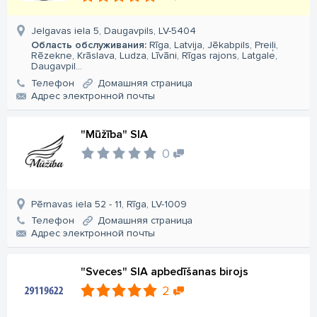
Jelgavas iela 5, Daugavpils, LV-5404
Область обслуживания:
Rīga, Latvija, Jēkabpils, Preiļi,
Rēzekne, Krāslava, Ludza, Līvāni, Rīgas rajons, Latgale,
Daugavpil...
Телефон
Домашняя страница
Aдрес электронной почты
"Mūžība" SIA
0
Pērnavas iela 52 - 11, Rīga, LV-1009
Телефон
Домашняя страница
Aдрес электронной почты
"Sveces" SIA apbedīšanas birojs
2