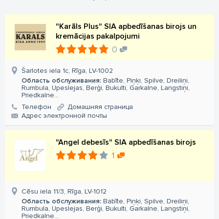
"Karāls Plus" SIA apbedīšanas birojs un
kremācijas pakalpojumi
0
Šarlotes iela 1c, Rīga, LV-1002
Область обслуживания:
Babīte, Piņķi, Spilve, Dreiliņi,
Rumbula, Upeslejas, Berģi, Bukulti, Garkalne, Langstiņi,
Priedkalne...
Телефон
Домашняя страница
Aдрес электронной почты
"Angel debesīs" SIA apbedīšanas birojs
1
Cēsu iela 11/3, Rīga, LV-1012
Область обслуживания:
Babīte, Piņķi, Spilve, Dreiliņi,
Rumbula, Upeslejas, Berģi, Bukulti, Garkalne, Langstiņi,
Priedkalne...