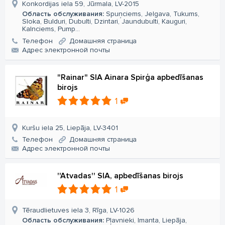
Konkordijas iela 59, Jūrmala, LV-2015
Область обслуживания:
Spuņciems, Jelgava, Tukums,
Sloka, Bulduri, Dubulti, Dzintari, Jaundubulti, Kauguri,
Kalnciems, Pump...
Телефон
Домашняя страница
Aдрес электронной почты
"Rainar" SIA Ainara Spirģa apbedīšanas
birojs
1
Kuršu iela 25, Liepāja, LV-3401
Телефон
Домашняя страница
Aдрес электронной почты
''Atvadas'' SIA, apbedīšanas birojs
1
Tēraudlietuves iela 3, Rīga, LV-1026
Область обслуживания:
Pļavnieki, Imanta, Liepāja,