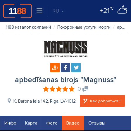
°C
+21
RU
1188 каталог компаний
Похоронные услуги, морги
apbedīšanas birojs "Magnuss"
apbedīšanas birojs "Magnuss"
0
K. Barona iela 142, Rīga, LV-1012
Как добраться?
Инфо
Карта
Фото
Видео
Отзывы