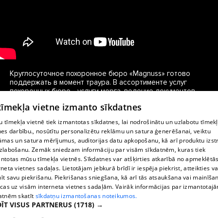
Круглосуточное похоронное бюро «Magnuss» готово 
поддержать в момент траура. В ассортименте услуг 
похоронных бюро - услуги морга, ведение документов, 
похоронные принадлежности, организация похорон, 
 tīmekļa vietne izmanto sīkdatnes
включая похоронные цветы, венки, услуги похоронного 
транспорта и катафалка.
 tīmekļa vietnē tiek izmantotas sīkdatnes, lai nodrošinātu un uzlabotu tīmek
nes darbību., nosūtītu personalizētu reklāmu un satura ģenerēšanai, veiktu
āmas un satura mērījumus, auditorijas datu apkopošanu, kā arī produktu izst
zlabošanu. Zemāk sniedzam informāciju par visām sīkdatnēm, kuras tiek
ntotas mūsu tīmekļa vietnēs. Sīkdatnes var atšķirties atkarībā no apmeklētā
rneta vietnes sadaļas. Lietotājam jebkurā brīdī ir iespēja piekrist, atteikties va
īt savu piekrišanu. Piekrišanas sniegšana, kā arī tās atsaukšana vai mainīša
ecas uz visām interneta vietnes sadaļām. Vairāk informācijas par izmantotaj
atnēm skatīt
sīkdatņu izmantošanas noteikumos.
ĪT VISUS PARTNERUS
(1718) →