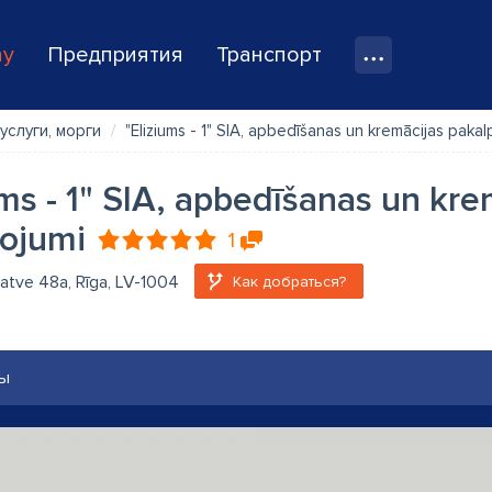
ay
Предприятия
Транспорт
услуги, морги
"Eliziums - 1" SIA, apbedīšanas un kremācijas pakal
ums - 1" SIA, apbedīšanas un kre
ojumi
1
atve 48a, Rīga, LV-1004
Как добраться?
ы