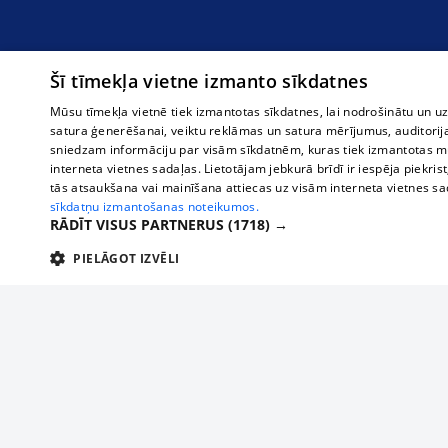
Šī tīmekļa vietne izmanto sīkdatnes
Mūsu tīmekļa vietnē tiek izmantotas sīkdatnes, lai nodrošinātu un u
satura ģenerēšanai, veiktu reklāmas un satura mērījumus, auditorij
sniedzam informāciju par visām sīkdatnēm, kuras tiek izmantotas mū
interneta vietnes sadaļas. Lietotājam jebkurā brīdī ir iespēja piekrist
tās atsaukšana vai mainīšana attiecas uz visām interneta vietnes s
sīkdatņu izmantošanas noteikumos.
RĀDĪT VISUS PARTNERUS
(1718) →
PIELĀGOT IZVĒLI
TEHNISKĀS/OBLIGĀTĀS
STATISTIKAS
M
Tehniskās/
Tehniskās/obligātās sīkdatnes nepieciešamas, lai lietotājs varētu brīvi apm
lietotājam nepieciešamo informāciju.
О нас
Предпр