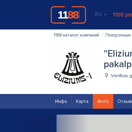
RU
1188 pl
1188 каталог компаний
Похоронные 
"Elizi
pakalp
Vienības g
Инфо
Карта
Фото
Отзыв