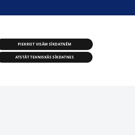
PIEKRIST VISĀM SĪKDATNĒM
ATSTĀT TEHNISKĀS SĪKDATNES
астичное распространение или
информации из баз данных 1188 в
строго запрещено. Также
tīmekļa vietne nevarēs pilnvērtīgi darboties un sniegt
автоматическое скачивание
Перепубликация любого материала,