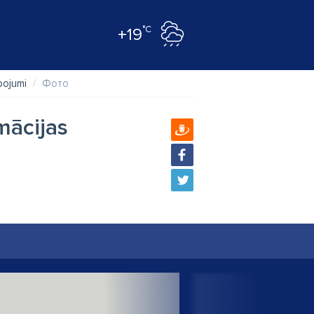
°C
+19
pojumi
Фото
mācijas