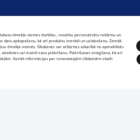
zlabotu tīmekļa vietnes darbību., nosūtītu personalizētu reklāmu un
as datu apkopošanu, kā arī produktu izstrādi un uzlabošanu. Zemāk
su tīmekļa vietnēs. Sīkdatnes var atšķirties atkarībā no apmeklētās
, atteikties vai mainīt savu piekrišanu. Piekrišanas sniegšana, kā arī
adaļām. Vairāk informācijas par izmantotajām sīkdatnēm skatīt
ĒRĶĒŠANA
FUNKCIONĀLĀS
NEKLASIFICĒTĀS
Полное или ч
obligātās
Statistikas
Mērķēšana
Funkcionālās
Neklasificētās
копирование 
любой форме 
eklēt un pārlūkot tīmekļa vietni un izmantot tās piedāvātās iespējas. Bez šīm sīkdatnēm 
запрещается 
иятия
В кинотеатрах
информации. 