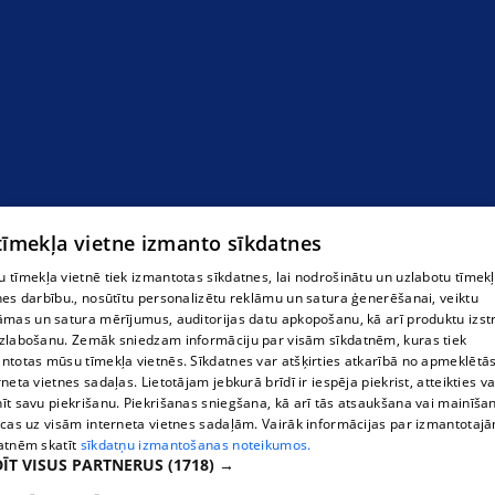
 tīmekļa vietne izmanto sīkdatnes
 tīmekļa vietnē tiek izmantotas sīkdatnes, lai nodrošinātu un uzlabotu tīmek
nes darbību., nosūtītu personalizētu reklāmu un satura ģenerēšanai, veiktu
āmas un satura mērījumus, auditorijas datu apkopošanu, kā arī produktu izst
zlabošanu. Zemāk sniedzam informāciju par visām sīkdatnēm, kuras tiek
ntotas mūsu tīmekļa vietnēs. Sīkdatnes var atšķirties atkarībā no apmeklētā
rneta vietnes sadaļas. Lietotājam jebkurā brīdī ir iespēja piekrist, atteikties va
īt savu piekrišanu. Piekrišanas sniegšana, kā arī tās atsaukšana vai mainīša
ecas uz visām interneta vietnes sadaļām. Vairāk informācijas par izmantotaj
atnēm skatīt
sīkdatņu izmantošanas noteikumos.
ĪT VISUS PARTNERUS
(1718) →