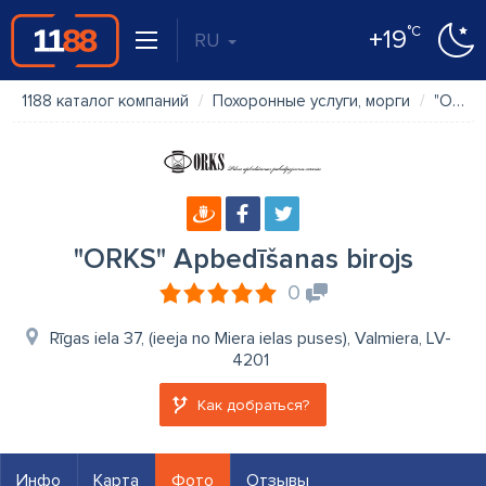
°C
+19
RU
1188 каталог компаний
Похоронные услуги, морги
"ORKS" Apbedīšanas birojs
"ORKS" Apbedīšanas birojs
0
Rīgas iela 37, (ieeja no Miera ielas puses), Valmiera, LV-
4201
Как добраться?
Инфо
Карта
Фото
Отзывы