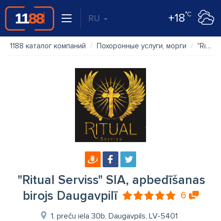
°C
+18
RU
1188 каталог компаний
Похоронные услуги, морги
"Ritual Serviss" SIA, apbedīšanas birojs Daugavpilī
"Ritual Serviss" SIA, apbedīšanas
birojs Daugavpilī
6
1. preču iela 30b, Daugavpils, LV-5401