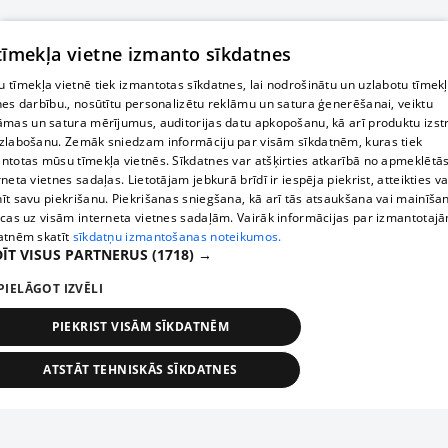
 tīmekļa vietne izmanto sīkdatnes
 tīmekļa vietnē tiek izmantotas sīkdatnes, lai nodrošinātu un uzlabotu tīmek
nes darbību., nosūtītu personalizētu reklāmu un satura ģenerēšanai, veiktu
āmas un satura mērījumus, auditorijas datu apkopošanu, kā arī produktu izst
zlabošanu. Zemāk sniedzam informāciju par visām sīkdatnēm, kuras tiek
ntotas mūsu tīmekļa vietnēs. Sīkdatnes var atšķirties atkarībā no apmeklētā
rneta vietnes sadaļas. Lietotājam jebkurā brīdī ir iespēja piekrist, atteikties va
īt savu piekrišanu. Piekrišanas sniegšana, kā arī tās atsaukšana vai mainīša
ecas uz visām interneta vietnes sadaļām. Vairāk informācijas par izmantotaj
atnēm skatīt
sīkdatņu izmantošanas noteikumos.
ĪT VISUS PARTNERUS
(1718) →
PIELĀGOT IZVĒLI
PIEKRIST VISĀM SĪKDATNĒM
ATSTĀT TEHNISKĀS SĪKDATNES
TEHNISKĀS/OBLIGĀTĀS
STATISTIKAS
MĒRĶĒŠANA